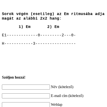
Sorok végén (esetileg) az Em ritmusába adja
magát az alábbi 2x2 hang:
1) Em
2) Em
E1-------------0---------2---0-
H------------3-----------------
Szóljon hozzá!
Név (kötelező)
E-mail cím (kötelező)
Weblap