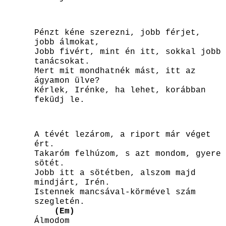
Pénzt kéne szerezni, jobb férjet,
jobb álmokat,
Jobb fivért, mint én itt, sokkal jobb
tanácsokat.
Mert mit mondhatnék mást, itt az
ágyamon ülve?
Kérlek, Irénke, ha lehet, korábban
feküdj le.
A tévét lezárom, a riport már véget
ért.
Takaróm felhúzom, s azt mondom, gyere
sötét.
Jobb itt a sötétben, alszom majd
mindjárt, Irén.
Istennek mancsával-körmével szám
szegletén.
(Em)
Álmodom