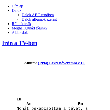
Címlap
Dalok
Dalok ABC rendben
Dalok albumok szerint
Rólunk írták
Meghallgatnád tőlünk?
Akkordok
Irén a TV-ben
Album:
(1994) Levél nővéremnek II.
Em
Am
Em
Nohát
bekapcsoltam a tévét, s