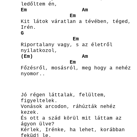
ledőltem én,
Em
Am
Em
Kit látok váratlan a tévében, téged,
Irén.
G
Em
Riportalany vagy, s az életről
nyilatkozol,
(Em)
Am
Em
Főzésről, mosásról, meg hogy a nehéz
nyomor..
Jó régen láttalak, felültem,
figyeltelek.
Vonások arcodon, ráhúzták nehéz
kezek.
És ott a szád körül mit láttam az
ágyon ülve?
Kérlek, Irénke, ha lehet, korábban
feküdj le.