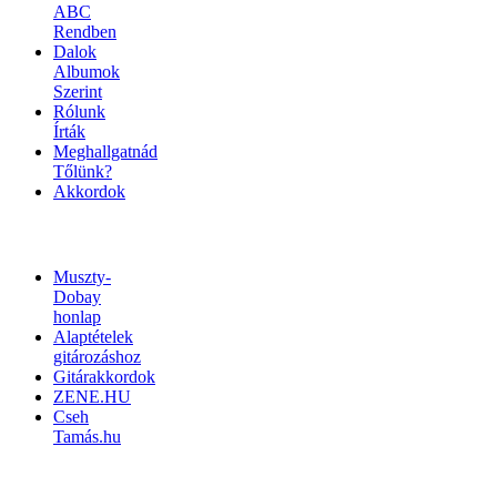
ABC
Rendben
Dalok
Albumok
Szerint
Rólunk
Írták
Meghallgatnád
Tőlünk?
Akkordok
LINKEK
Muszty-
Dobay
honlap
Alaptételek
gitározáshoz
Gitárakkordok
ZENE.HU
Cseh
Tamás.hu