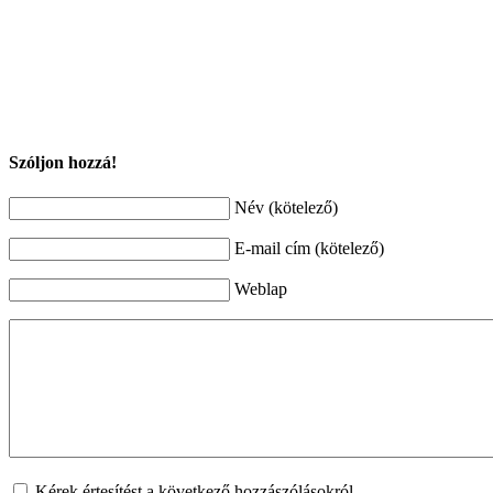
Szóljon hozzá!
Név (kötelező)
E-mail cím (kötelező)
Weblap
Kérek értesítést a következő hozzászólásokról