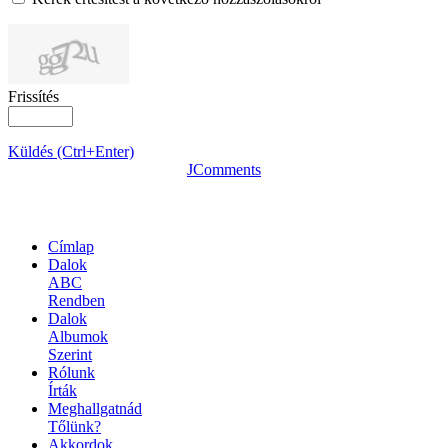
Frissítés
Küldés (Ctrl+Enter)
JComments
OLDALTÉRKÉP
Címlap
Dalok
ABC
Rendben
Dalok
Albumok
Szerint
Rólunk
Írták
Meghallgatnád
Tőlünk?
Akkordok