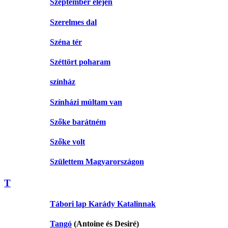
Szeptember elején
Szerelmes dal
Széna tér
Széttört poharam
színház
Színházi múltam van
Szőke barátném
Szőke volt
Születtem Magyarországon
T
Tábori lap Karády Katalinnak
Tangó
(Antoine és Desiré)