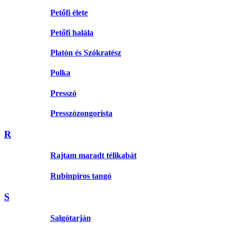
Petőfi élete
Petőfi halála
Platón és Szókratész
Polka
Presszó
Presszózongorista
R
Rajtam maradt télikabát
Rubinpiros tangó
S
Salgótarján