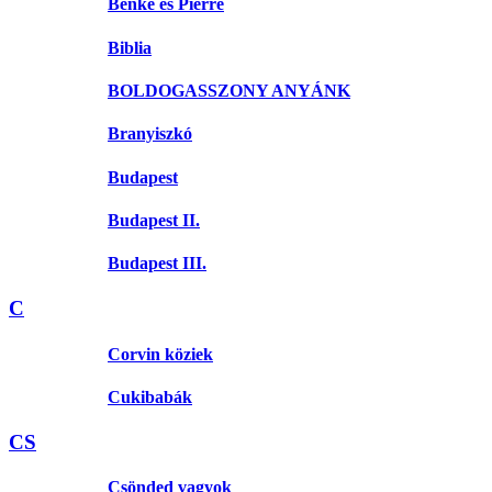
Benke és Pierre
Biblia
BOLDOGASSZONY ANYÁNK
Branyiszkó
Budapest
Budapest II.
Budapest III.
C
Corvin köziek
Cukibabák
CS
Csönded vagyok