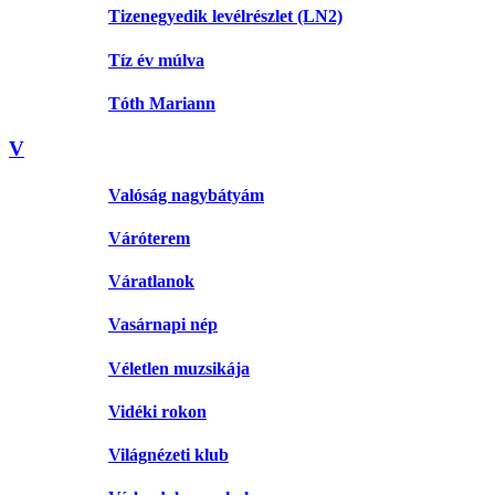
Tizenegyedik levélrészlet (LN2)
Tíz év múlva
Tóth Mariann
V
Valóság nagybátyám
Váróterem
Váratlanok
Vasárnapi nép
Véletlen muzsikája
Vidéki rokon
Világnézeti klub