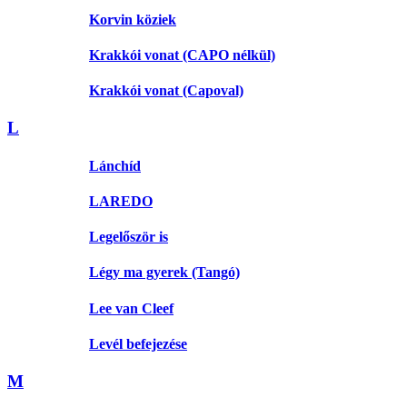
Korvin köziek
Krakkói vonat (CAPO nélkül)
Krakkói vonat (Capoval)
L
Lánchíd
LAREDO
Legelőször is
Légy ma gyerek (Tangó)
Lee van Cleef
Levél befejezése
M