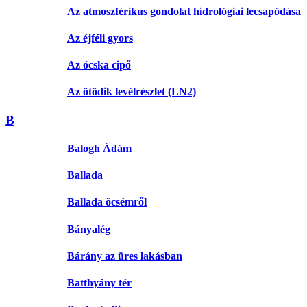
Az atmoszférikus gondolat hidrológiai lecsapódása
Az éjféli gyors
Az ócska cipő
Az ötödik levélrészlet (LN2)
B
Balogh Ádám
Ballada
Ballada öcsémről
Bányalég
Bárány az üres lakásban
Batthyány tér