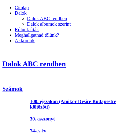
Címlap
Dalok
Dalok ABC rendben
Dalok albumok szerint
Rólunk írták
Meghallgatnád tőlünk?
Akkordok
Dalok ABC rendben
Számok
100. éjszakán (Amikor Désiré Budapestre
költözött)
30. asszonyt
74-es év