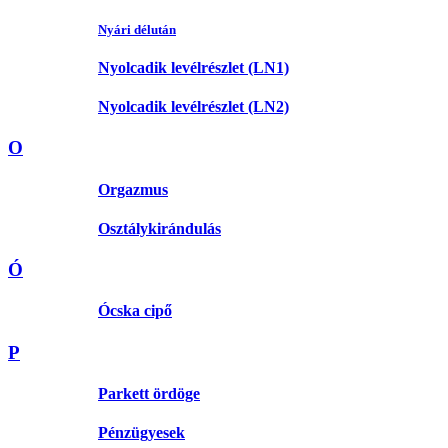
Nyári délután
Nyolcadik levélrészlet (LN1)
Nyolcadik levélrészlet (LN2)
O
Orgazmus
Osztálykirándulás
Ó
Ócska cipő
P
Parkett ördöge
Pénzügyesek