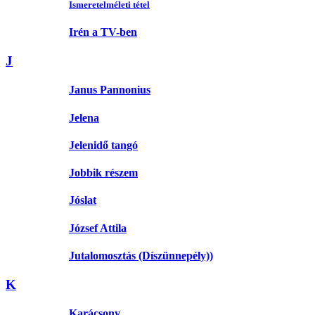
Ismeretelméleti tétel
Irén a TV-ben
J
Janus Pannonius
Jelena
Jelenidő tangó
Jobbik részem
Jóslat
József Attila
Jutalomosztás (Díszünnepély))
K
Karácsony