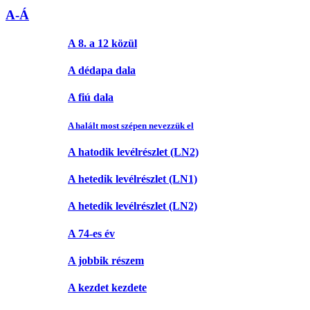
A-Á
A 8. a 12 közül
A dédapa dala
A fiú dala
A halált most szépen nevezzük el
A hatodik levélrészlet (LN2)
A hetedik levélrészlet (LN1)
A hetedik levélrészlet (LN2)
A 74-es év
A jobbik részem
A kezdet kezdete