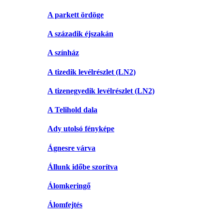
A parkett ördöge
A századik éjszakán
A színház
A tizedik levélrészlet (LN2)
A tizenegyedik levélrészlet (LN2)
A Telihold dala
Ady utolsó fényképe
Ágnesre várva
Állunk időbe szorítva
Álomkeringő
Álomfejtés