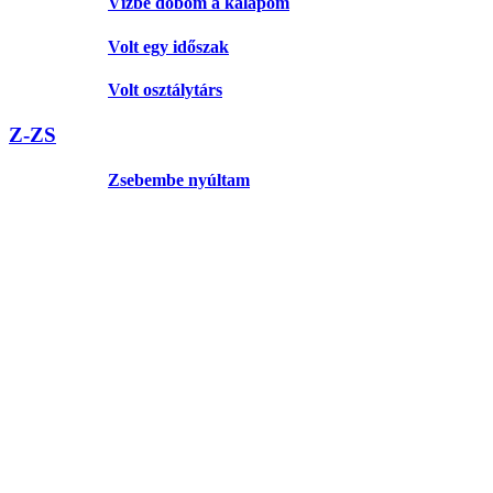
Vízbe dobom a kalapom
Volt egy időszak
Volt osztálytárs
Z-ZS
Zsebembe nyúltam