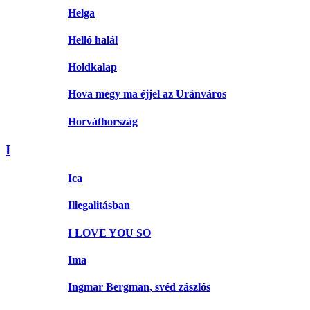
Helga
Helló halál
Holdkalap
Hova megy ma éjjel az Uránváros
Horváthország
I
Ica
Illegalitásban
I LOVE YOU SO
Ima
Ingmar Bergman, svéd zászlós