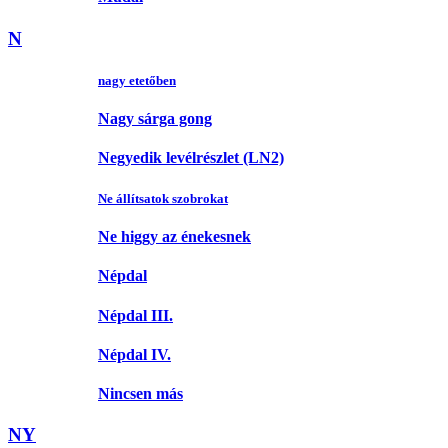
N
nagy etetőben
Nagy sárga gong
Negyedik levélrészlet (LN2)
Ne állítsatok szobrokat
Ne higgy az énekesnek
Népdal
Népdal III.
Népdal IV.
Nincsen más
NY