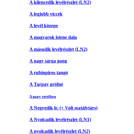
A kilencedik levélrészlet (LN2)
A legjobb viccek
A levél közepe
A magyarok istene dala
A második levélrészlet (LN2)
A nagy sárga gong
A rubinpiros tangó
A Tarpay grófné
A nagy etetőben
A Negyedik lr. (+ Volt osztálytárs)
A Nyolcadik levélrészlet (LN1)
A nyolcadik levélrészlet (LN2)