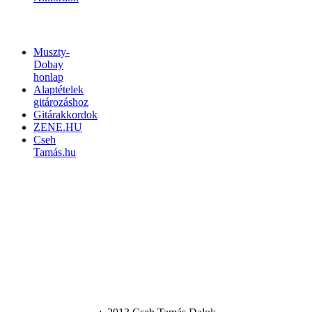
LINKEK
Muszty-
Dobay
honlap
Alaptételek
gitározáshoz
Gitárakkordok
ZENE.HU
Cseh
Tamás.hu