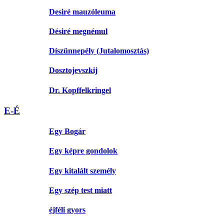
Desiré mauzóleuma
Désiré megnémul
Díszünnepély (Jutalomosztás)
Dosztojevszkij
Dr. Kopffelkringel
E-É
Egy Bogár
Egy képre gondolok
Egy kitalált személy
Egy szép test miatt
éjféli gyors