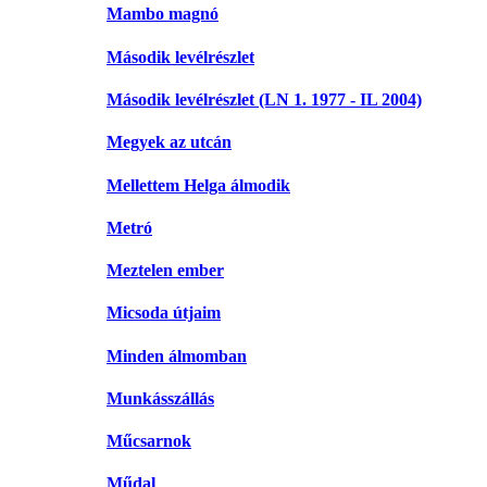
Mambo magnó
Második levélrészlet
Második levélrészlet (LN 1. 1977 - IL 2004)
Megyek az utcán
Mellettem Helga álmodik
Metró
Meztelen ember
Micsoda útjaim
Minden álmomban
Munkásszállás
Műcsarnok
Műdal