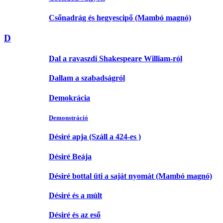
Csőnadrág és hegyescipő (Mambó magnó)
D
Dal a ravaszdi Shakespeare William-ról
Dallam a szabadságról
Demokrácia
Demonstráció
Désiré apja (Száll a 424-es )
Désiré Beája
Désiré bottal üti a saját nyomát (Mambó magnó)
Désiré és a múlt
Désiré és az eső