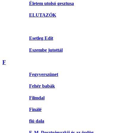
Életem utolsó gesztusa
ELUTAZÓK
Esetleg Edit
Eszembe jutottál
F
Fegyverszünet
Fehér babák
Filmdal
Finálé
fiú dala
F. M. Dosztojevszkij és az ördög