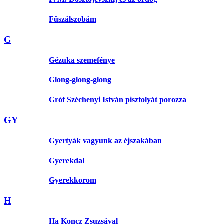
Fűszálszobám
G
Gézuka szemefénye
Glong-glong-glong
Gróf Széchenyi István pisztolyát porozza
GY
Gyertyák vagyunk az éjszakában
Gyerekdal
Gyerekkorom
H
Ha Koncz Zsuzsával