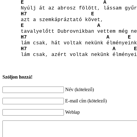
E
A
Nyúlj át az abrosz fölött, lássam gyűr
H7
E
azt a szemkápráztató követ,
E
A
tavalyelőtt Dubrovnikban vettem még ne
H7
A
E
lám csak, hát voltak nekünk élményeink
H7
A
E
lám csak, azért voltak nekünk élményei
Szóljon hozzá!
Név (kötelező)
E-mail cím (kötelező)
Weblap