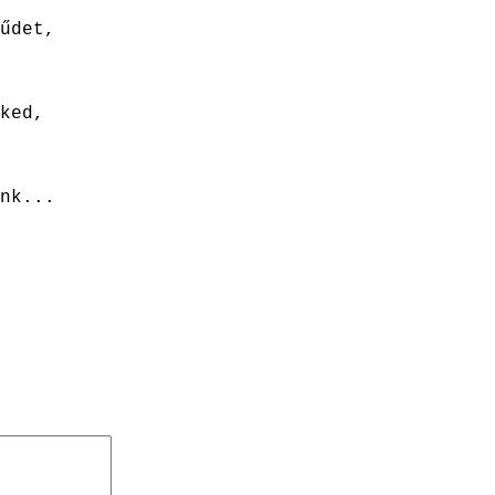
űdet,
ked,
nk...