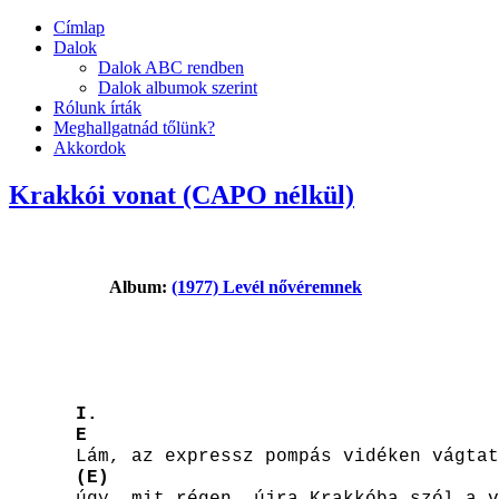
Címlap
Dalok
Dalok ABC rendben
Dalok albumok szerint
Rólunk írták
Meghallgatnád tőlünk?
Akkordok
Krakkói vonat (CAPO nélkül)
Album:
(1977) Levél nővéremnek
I.
E
Lám, az expressz pompás vidéken vágtat
(E)
úgy, mit régen, újra Krakkóba szól a v