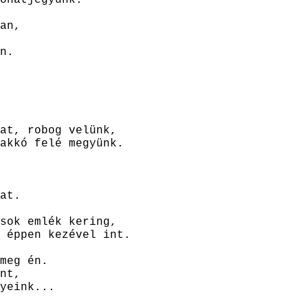
an,
n.
at, robog velünk,
akkó felé megyünk.
at.
sok emlék kering,
 éppen kezével int.
meg én.
nt,
yeink...