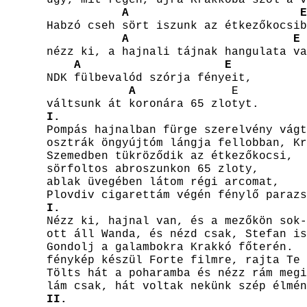
A
E
Habzó cseh sört iszunk az étkezőkocsib
A
E
nézz ki, a hajnali tájnak hangulata va
A
E
NDK fülbevalód szórja fényeit,
A
E
váltsunk át koronára 65 zlotyt.
I.
Pompás hajnalban fürge szerelvény vágt
osztrák öngyújtóm lángja fellobban, Kr
Szemedben tükröződik az étkezőkocsi,
sörfoltos abroszunkon 65 zloty,
ablak üvegében látom régi arcomat,
Plovdiv cigarettám végén fénylő parazs
I.
Nézz ki, hajnal van, és a mezőkön sok-
ott áll Wanda, és nézd csak, Stefan is
Gondolj a galambokra Krakkó főterén.
fénykép készül Forte filmre, rajta Te 
Tölts hát a poharamba és nézz rám megi
lám csak, hát voltak nekünk szép élmén
II.