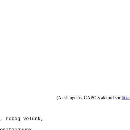
(A csilingelős, CAPO-s akkord sor
itt t
, robog velünk,
onatjegyünk.