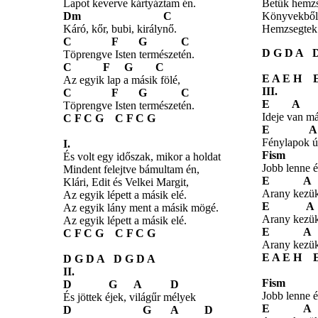
Lapot keverve kártyáztam én.
Betűk hemzs
Dm
C
Könyvekből 
Káró, kőr, bubi, királynő.
Hemzsegtek 
C F G C
D G D A D
Töprengve Isten természetén.
C F G C
E A E H E
Az egyik lap a másik fölé,
III.
C F G C
E A
Töprengve Isten természetén.
Ideje van má
C F C G C F C G
E A
Fénylapok ús
I.
Fism
És volt egy időszak, mikor a holdat
Jobb lenne é
Mindent felejtve bámultam én,
E A
Klári, Edit és Velkei Margit,
Arany kezük
Az egyik lépett a másik elé.
E A
Az egyik lány ment a másik mögé.
Arany kezük
Az egyik lépett a másik elé.
E A
C F C G C F C G
Arany kezük
E A E H E
D G D A D G D A
II.
Fism
D G A D
Jobb lenne é
És jöttek éjek, világűr mélyek
E A
D G A D