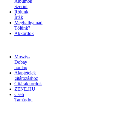
Albumok
Szerint
Rólunk
Írták
Meghallgatnád
Tőlünk?
Akkordok
LINKEK
Muszty-
Dobay
honlap
Alaptételek
gitározáshoz
Gitárakkordok
ZENE.HU
Cseh
Tamás.hu