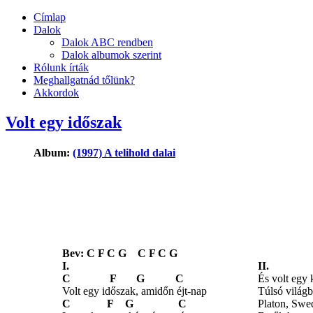
Címlap
Dalok
Dalok ABC rendben
Dalok albumok szerint
Rólunk írták
Meghallgatnád tőlünk?
Akkordok
Volt egy időszak
Album:
(1997) A telihold dalai
Bev: C F C G C F C G
I.
II.
C F G C
És volt egy 
Volt egy időszak, amidőn éjt-nap
Túlsó világb
C F G C
Platon, Swe