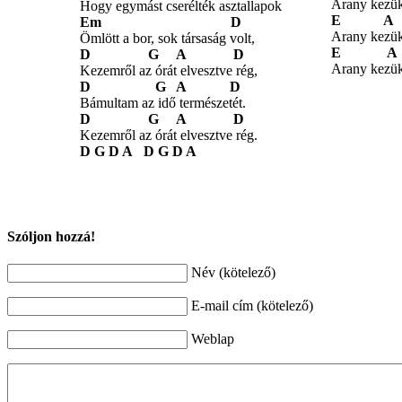
Arany kezük
Hogy egymást cserélték asztallapok
E A
Em
D
Arany kezük
Ömlött a bor, sok társaság volt,
E A
D G A D
Arany kezük
Kezemről az órát elvesztve rég,
D G A D
Bámultam az idő természetét.
D G A D
Kezemről az órát elvesztve rég.
D G D A D G D A
Szóljon hozzá!
Név (kötelező)
E-mail cím (kötelező)
Weblap