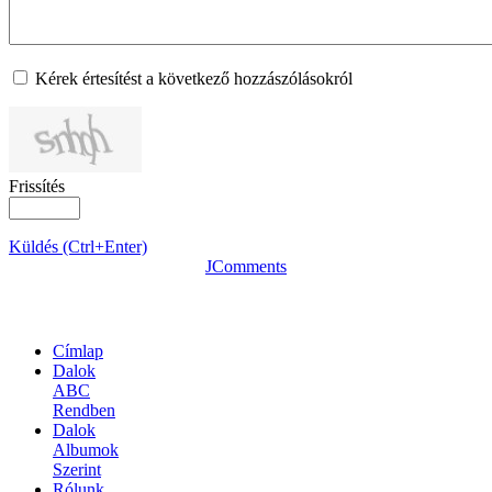
Kérek értesítést a következő hozzászólásokról
Frissítés
Küldés (Ctrl+Enter)
JComments
OLDALTÉRKÉP
Címlap
Dalok
ABC
Rendben
Dalok
Albumok
Szerint
Rólunk