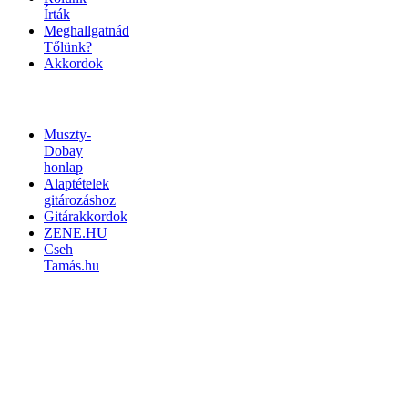
Írták
Meghallgatnád
Tőlünk?
Akkordok
LINKEK
Muszty-
Dobay
honlap
Alaptételek
gitározáshoz
Gitárakkordok
ZENE.HU
Cseh
Tamás.hu