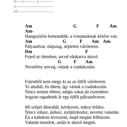
d----2-------- 2-----------
a--------------------------
e6-------------------------
Am G F Am
Am-
Hangszórón bemondták: a vonatunknak késése van.
Am G F Am Am-
Pályaudvar, olajszag, néptelen váróterem.
Dm F
Fejed az ölemben, arcod eltakarva alszol.
G F Am
Neonfény serceg, várjuk a csatlakozást.
Fejemből nem megy ki az az éjféli váróterem.
Te aludtál, én ültem, így vártuk a csatlakozást.
Nincs semmi ebben, mégis sokat jár eszemben:
hogyan ragadtunk le egy éjféli pályaudvaron.
Mi szépet álmodtál, kérdezem, mikor felülsz.
Nincs válasz, ásítasz, nyújtózkodsz, nevetsz valamin.
Én a kabátom leveszem, majd megint felhúzom.
Valamit mondok, aztán te alszol megint.