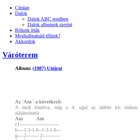
Címlap
Dalok
Dalok ABC rendben
Dalok albumok szerint
Rólunk írták
Meghallgatnád tőlünk?
Akkordok
Váróterem
Album:
(1987) Utóirat
Az 'Am-' a következő:
A moll kitartva, míg a 4. ujjal az alábbi kis dallam
alájátszható
:
Am Am
e1-------------------------
h----1-3-1-0--1-3-1-0---
g----2-------- 2-----------