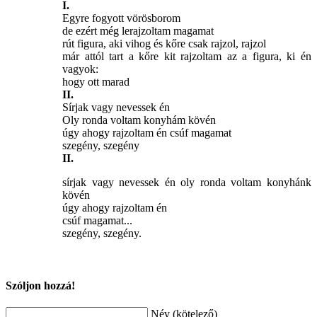
I.
Egyre fogyott vörösborom
de ezért még lerajzoltam magamat
rút figura, aki vihog és kőre csak rajzol, rajzol
már attól tart a kőre kit rajzoltam az a figura, ki én
vagyok:
hogy ott marad
II.
Sírjak vagy nevessek én
Oly ronda voltam konyhám kövén
úgy ahogy rajzoltam én csúf magamat
szegény, szegény
II.
sírjak vagy nevessek én oly ronda voltam konyhánk
kövén
úgy ahogy rajzoltam én
csúf magamat...
szegény, szegény.
Szóljon hozzá!
Név (kötelező)