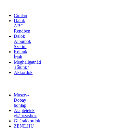
OLDALTÉRKÉP
Címlap
Dalok
ABC
Rendben
Dalok
Albumok
Szerint
Rólunk
Írták
Meghallgatnád
Tőlünk?
Akkordok
LINKEK
Muszty-
Dobay
honlap
Alaptételek
gitározáshoz
Gitárakkordok
ZENE.HU