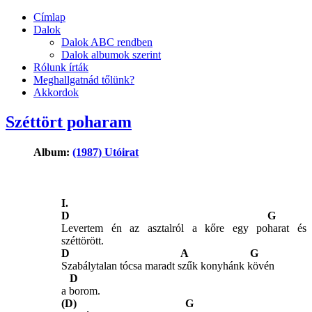
Címlap
Dalok
Dalok ABC rendben
Dalok albumok szerint
Rólunk írták
Meghallgatnád tőlünk?
Akkordok
Széttört poharam
Album:
(1987) Utóirat
I.
D G
Levertem én az asztalról a kőre egy poharat és
széttörött.
D A G
Szabálytalan tócsa maradt szűk konyhánk kövén
D
a borom.
(D) G