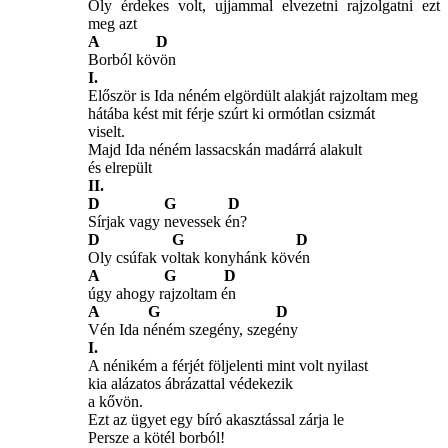
Oly érdekes volt, ujjammal elvezetni rajzolgatni ezt
meg azt
A D
Borból kövön
I.
Először is Ida néném elgördült alakját rajzoltam meg
hátába kést mit férje szúrt ki ormótlan csizmát
viselt.
Majd Ida néném lassacskán madárrá alakult
és elrepült
II.
D G D
Sírjak vagy nevessek én?
D G D
Oly csúfak voltak konyhánk kövén
A G D
úgy ahogy rajzoltam én
A G D
Vén Ida néném szegény, szegény
I.
A nénikém a férjét följelenti mint volt nyilast
kia alázatos ábrázattal védekezik
a kővön.
Ezt az ügyet egy bíró akasztással zárja le
Persze a kötél borból!