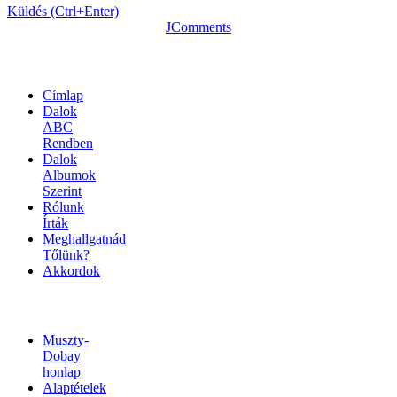
Küldés (Ctrl+Enter)
JComments
OLDALTÉRKÉP
Címlap
Dalok
ABC
Rendben
Dalok
Albumok
Szerint
Rólunk
Írták
Meghallgatnád
Tőlünk?
Akkordok
LINKEK
Muszty-
Dobay
honlap
Alaptételek