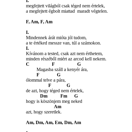
I.
megfejtett világból csak téged nem értelek,
a megfejtett égbolt miattad maradt végtelen.
F, Am, F, Am
I.
Mindennek árát mióta jól tudom,
a te értéked messze van, túl a számokon.
I.
Kívánom a tested, csak azt nem érthetem,
minden részéből miért az arcod kell nekem.
C F G
Magasba száll a kenyér ára,
F G
ólommal telve a pára,
F G
de azt, hogy téged nem értelek,
Dm
Fm G
hogy is köszönjem meg neked
Am
azt, hogy szeretlek.
Am, Dm, Am, Em, Dm, Am