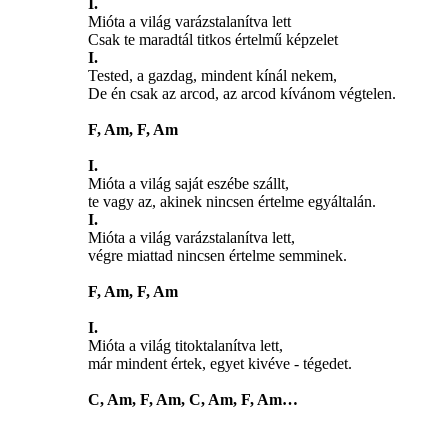
I.
Mióta a világ varázstalanítva lett
Csak te maradtál titkos értelmű képzelet
I.
Tested, a gazdag, mindent kínál nekem,
De én csak az arcod, az arcod kívánom végtelen.
F, Am, F, Am
I.
Mióta a világ saját eszébe szállt,
te vagy az, akinek nincsen értelme egyáltalán.
I.
Mióta a világ varázstalanítva lett,
végre miattad nincsen értelme semminek.
F, Am, F, Am
I.
Mióta a világ titoktalanítva lett,
már mindent értek, egyet kivéve - tégedet.
C, Am, F, Am, C, Am, F, Am…