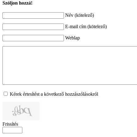
Szóljon hozzá!
Név (kötelező)
E-mail cím (kötelező)
Weblap
Kérek értesítést a következő hozzászólásokról
Frissítés