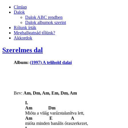
Címlap
Dalok
Dalok ABC rendben
Dalok albumok szerint
Rólunk írták
Meghallgatnád tőlünk?
Akkordok
Szerelmes dal
Album:
(1997) A telihold dalai
Bev:
Am, Dm, Am, Em, Dm, Am
I.
Am Dm
Mióta a világ varázstalanítva lett,
Am E A
mióta minden banális óraszerkezet,