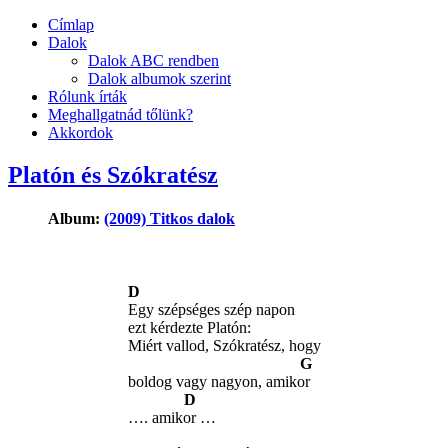
Címlap
Dalok
Dalok ABC rendben
Dalok albumok szerint
Rólunk írták
Meghallgatnád tőlünk?
Akkordok
Platón és Szókratész
Album:
(2009) Titkos dalok
D
Egy szépséges szép napon
ezt kérdezte Platón:
Miért vallod, Szókratész, hogy
G
boldog vagy nagyon, amikor
D
…. amikor …