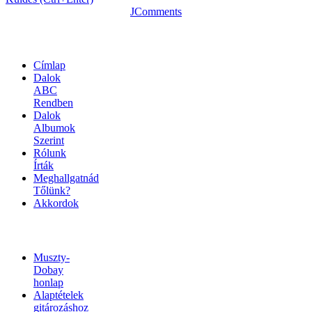
JComments
OLDALTÉRKÉP
Címlap
Dalok
ABC
Rendben
Dalok
Albumok
Szerint
Rólunk
Írták
Meghallgatnád
Tőlünk?
Akkordok
LINKEK
Muszty-
Dobay
honlap
Alaptételek
gitározáshoz