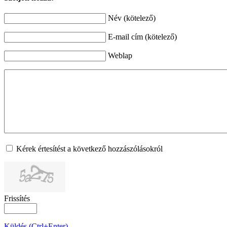
Név (kötelező)
E-mail cím (kötelező)
Weblap
Kérek értesítést a következő hozzászólásokról
Frissítés
Küldés (Ctrl+Enter)