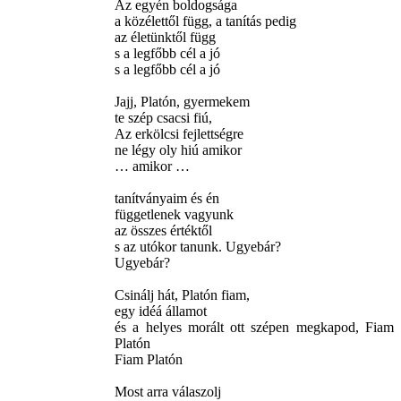
Az egyén boldogsága
a közélettől függ, a tanítás pedig
az életünktől függ
s a legfőbb cél a jó
s a legfőbb cél a jó
Jajj, Platón, gyermekem
te szép csacsi fiú,
Az erkölcsi fejlettségre
ne légy oly hiú amikor
… amikor …
tanítványaim és én
függetlenek vagyunk
az összes értéktől
s az utókor tanunk. Ugyebár?
Ugyebár?
Csinálj hát, Platón fiam,
egy idéá államot
és a helyes morált ott szépen megkapod, Fiam
Platón
Fiam Platón
Most arra válaszolj