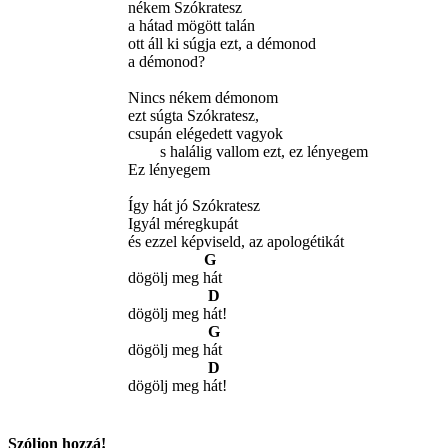
nékem Szókratesz
a hátad mögött talán
ott áll ki súgja ezt, a démonod
a démonod?
Nincs nékem démonom
ezt súgta Szókratesz,
csupán elégedett vagyok
s halálig vallom ezt, ez lényegem
Ez lényegem
Így hát jó Szókratesz
Igyál méregkupát
és ezzel képviseld, az apologétikát
G
dögölj meg hát
D
dögölj meg hát!
G
dögölj meg hát
D
dögölj meg hát!
Szóljon hozzá!