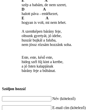
E A
szép a babám, de nem szeret,
D A
halott páva - emlékezet,
E A
hogyan is volt, mi nem lehet.
A szentképen bárány feje,
oltsunk gyertyát, jó idebe,
huszár bujkál a faluba,
nem jössz rózsám hozzánk soha.
Este, este, késő este,
hideg szél fúj kint a kertbe,
a jó Isten kalapjának
bárány feje a búbánat.
Szóljon hozzá!
Név (kötelező)
E-mail cím (kötelező)