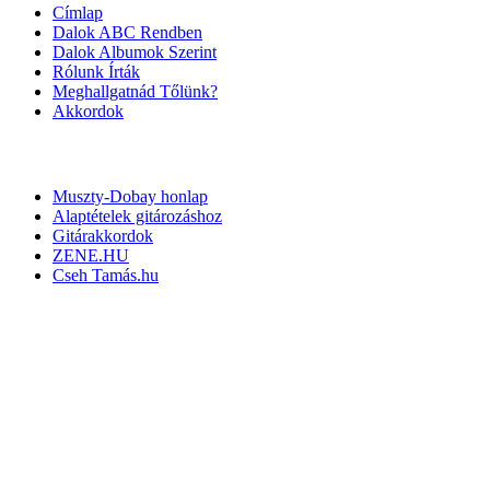
Címlap
Dalok ABC Rendben
Dalok Albumok Szerint
Rólunk Írták
Meghallgatnád Tőlünk?
Akkordok
LINKEK
Muszty-Dobay honlap
Alaptételek gitározáshoz
Gitárakkordok
ZENE.HU
Cseh Tamás.hu