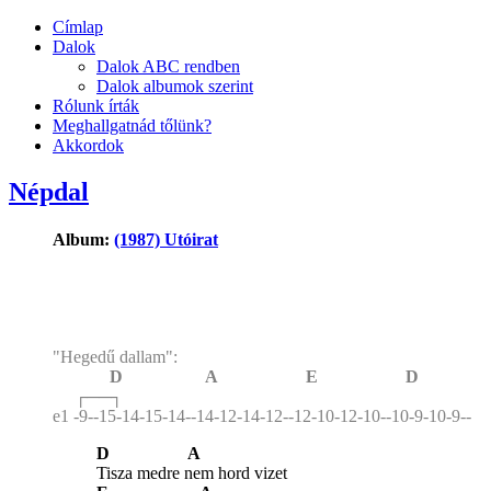
Címlap
Dalok
Dalok ABC rendben
Dalok albumok szerint
Rólunk írták
Meghallgatnád tőlünk?
Akkordok
Népdal
Album:
(1987) Utóirat
"Hegedű dallam":
D A E D
┌──┐
e1 -9--15-14-15-14--14-12-14-12--12-10-12-10--10-9-10-9--
D A
Tisza medre nem hord vizet