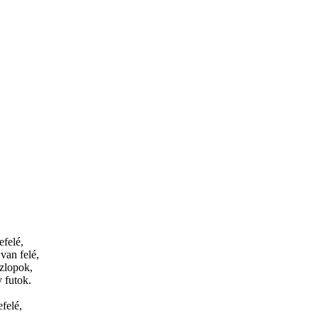
efelé,
 van felé,
szlopok,
y futok.
felé,