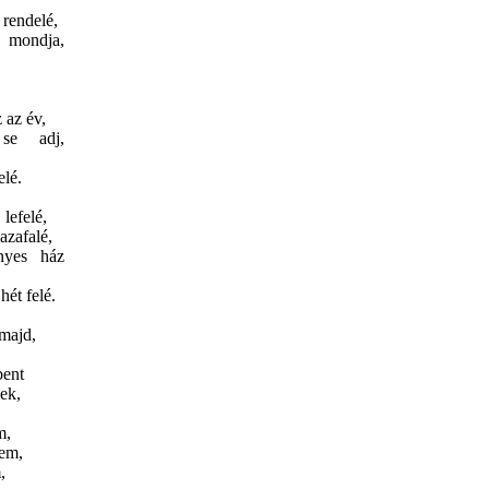
 rendelé,
 mondja,
z az év,
se adj,
elé.
lefelé,
azafalé,
nyes ház
hét felé.
majd,
bent
ek,
m,
tem,
,