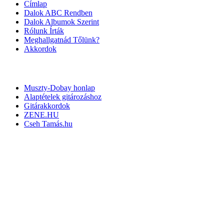
Címlap
Dalok ABC Rendben
Dalok Albumok Szerint
Rólunk Írták
Meghallgatnád Tőlünk?
Akkordok
LINKEK
Muszty-Dobay honlap
Alaptételek gitározáshoz
Gitárakkordok
ZENE.HU
Cseh Tamás.hu