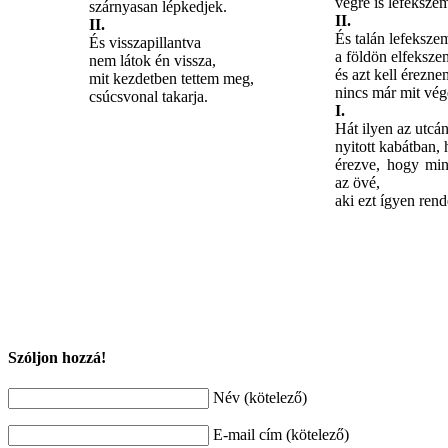
végre is lefeksze
szárnyasan lépkedjek.
II.
II.
És talán lefeksze
És visszapillantva
a földön elfeksze
nem látok én vissza,
és azt kell érezne
mit kezdetben tettem meg,
nincs már mit vé
csúcsvonal takarja.
I.
Hát ilyen az utcán
nyitott kabátban, 
érezve, hogy mi
az övé,
aki ezt ígyen rend
Szóljon hozzá!
Név (kötelező)
E-mail cím (kötelező)