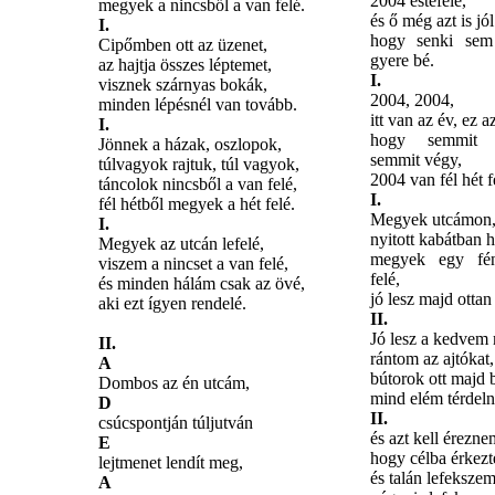
2004 estefelé,
megyek a nincsből a van felé.
és ő még azt is jól
I.
hogy senki sem
Cipőmben ott az üzenet,
gyere bé.
az hajtja összes léptemet,
I.
visznek szárnyas bokák,
2004, 2004,
minden lépésnél van tovább.
itt van az év, ez a
I.
hogy semmit 
Jönnek a házak, oszlopok,
semmit végy,
túlvagyok rajtuk, túl vagyok,
2004 van fél hét f
táncolok nincsből a van felé,
I.
fél hétből megyek a hét felé.
Megyek utcámon, 
I.
nyitott kabátban h
Megyek az utcán lefelé,
megyek egy fé
viszem a nincset a van felé,
felé,
és minden hálám csak az övé,
jó lesz majd ottan 
aki ezt ígyen rendelé.
II.
Jó lesz a kedvem 
II.
rántom az ajtókat,
A
bútorok ott majd 
Dombos az én utcám,
mind elém térdeln
D
II.
csúcspontján túljutván
és azt kell érezne
E
hogy célba érkez
lejtmenet lendít meg,
és talán lefekszem
A