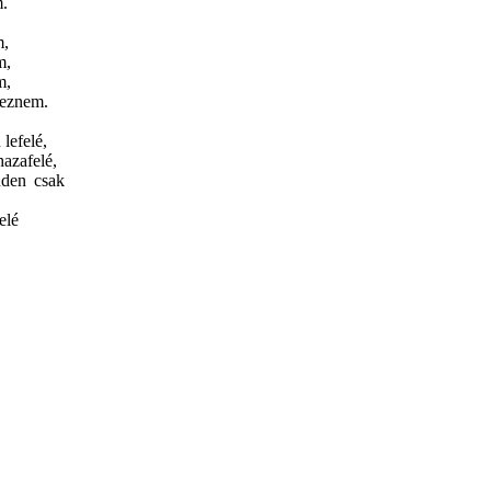
m.
m,
m,
m,
geznem.
 lefelé,
hazafelé,
nden csak
elé