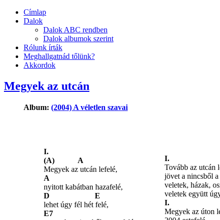
Címlap
Dalok
Dalok ABC rendben
Dalok albumok szerint
Rólunk írták
Meghallgatnád tőlünk?
Akkordok
Megyek az utcán
Album:
(2004) A véletlen szavai
I.
I.
(A) A
Tovább az utcán l
Megyek az utcán lefelé,
jövet a nincsből a
A
veletek, házak, o
nyitott kabátban hazafelé,
veletek együtt úg
D E
I.
lehet úgy fél hét felé,
Megyek az úton le
E7