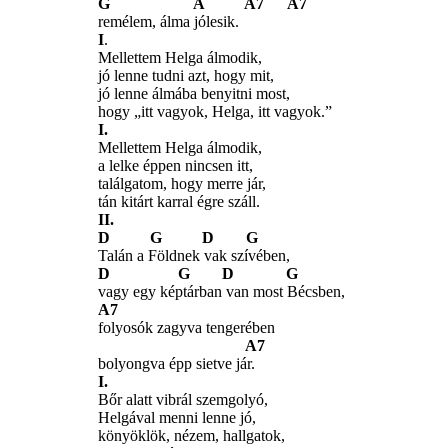
G A A7 A7
remélem, álma jólesik.
I
.
Mellettem Helga álmodik,
jó lenne tudni azt, hogy mit,
jó lenne álmába benyitni most,
hogy „itt vagyok, Helga, itt vagyok.”
I.
Mellettem Helga álmodik,
a lelke éppen nincsen itt,
találgatom, hogy merre jár,
tán kitárt karral égre száll.
II.
D G D G
Talán a Földnek vak szívében,
D G D G
vagy egy képtárban van most Bécsben,
A7
folyosók zagyva tengerében
A7
bolyongva épp sietve jár.
I.
Bőr alatt vibrál szemgolyó,
Helgával menni lenne jó,
könyöklök, nézem, hallgatok,