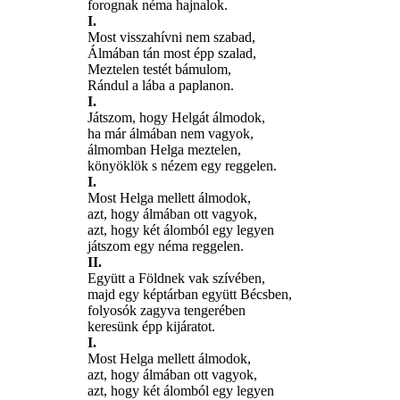
forognak néma hajnalok.
I.
Most visszahívni nem szabad,
Álmában tán most épp szalad,
Meztelen testét bámulom,
Rándul a lába a paplanon.
I.
Játszom, hogy Helgát álmodok,
ha már álmában nem vagyok,
álmomban Helga meztelen,
könyöklök s nézem egy reggelen.
I.
Most Helga mellett álmodok,
azt, hogy álmában ott vagyok,
azt, hogy két álomból egy legyen
játszom egy néma reggelen.
II.
Együtt a Földnek vak szívében,
majd egy képtárban együtt Bécsben,
folyosók zagyva tengerében
keresünk épp kijáratot.
I.
Most Helga mellett álmodok,
azt, hogy álmában ott vagyok,
azt, hogy két álomból egy legyen