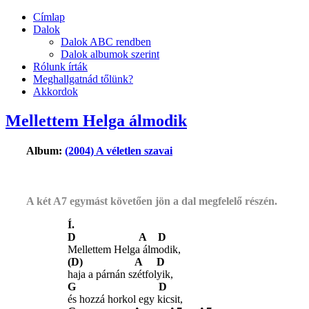
Címlap
Dalok
Dalok ABC rendben
Dalok albumok szerint
Rólunk írták
Meghallgatnád tőlünk?
Akkordok
Mellettem Helga álmodik
Album:
(2004) A véletlen szavai
A két A7 egymást követően jön a dal megfelelő részén.
Í.
D A D
Mellettem Helga álmodik,
(D) A D
haja a párnán szétfolyik,
G D
és hozzá horkol egy kicsit,