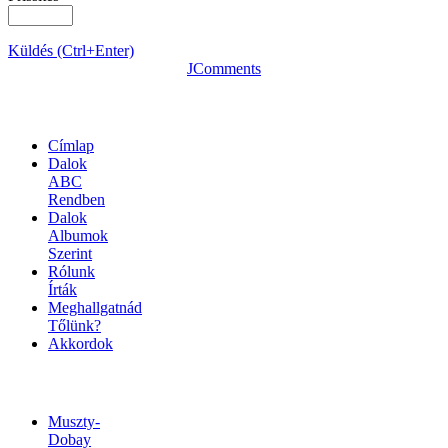
Küldés (Ctrl+Enter)
JComments
OLDALTÉRKÉP
Címlap
Dalok
ABC
Rendben
Dalok
Albumok
Szerint
Rólunk
Írták
Meghallgatnád
Tőlünk?
Akkordok
LINKEK
Muszty-
Dobay