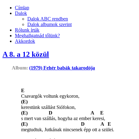
Címlap
Dalok
Dalok ABC rendben
Dalok albumok szerint
Rólunk írták
Meghallgatnád tőlünk?
Akkordok
A 8. a 12 közül
Album:
(1979) Fehér babák takarodója
E
Csavargók voltunk egykoron,
(E)
kerestünk szállást Siófokon,
(E) D A E
s mert van szállás, hogyha az ember keresi,
(E) D A E
megtudtuk, Jutkának nincsenek épp ott a szülei.