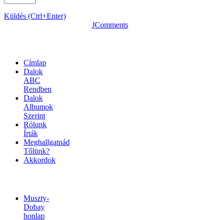
Küldés (Ctrl+Enter)
JComments
OLDALTÉRKÉP
Címlap
Dalok
ABC
Rendben
Dalok
Albumok
Szerint
Rólunk
Írták
Meghallgatnád
Tőlünk?
Akkordok
LINKEK
Muszty-
Dobay
honlap