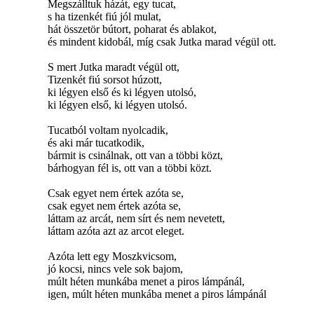
Megszálltuk házát, egy tucat,
s ha tizenkét fiú jól mulat,
hát összetör bútort, poharat és ablakot,
és mindent kidobál, míg csak Jutka marad végül ott.
S mert Jutka maradt végül ott,
Tizenkét fiú sorsot húzott,
ki légyen első és ki légyen utolsó,
ki légyen első, ki légyen utolsó.
Tucatból voltam nyolcadik,
és aki már tucatkodik,
bármit is csinálnak, ott van a többi közt,
bárhogyan fél is, ott van a többi közt.
Csak egyet nem értek azóta se,
csak egyet nem értek azóta se,
láttam az arcát, nem sírt és nem nevetett,
láttam azóta azt az arcot eleget.
Azóta lett egy Moszkvicsom,
jó kocsi, nincs vele sok bajom,
múlt héten munkába menet a piros lámpánál,
igen, múlt héten munkába menet a piros lámpánál