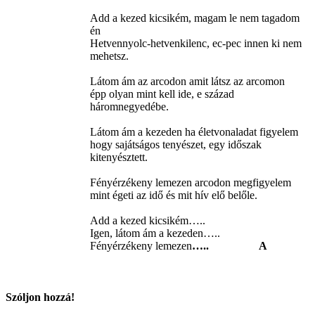
Add a kezed kicsikém, magam le nem tagadom
én
Hetvennyolc-hetvenkilenc, ec-pec innen ki nem
mehetsz.
Látom ám az arcodon amit látsz az arcomon
épp olyan mint kell ide, e század
háromnegyedébe.
Látom ám a kezeden ha életvonaladat figyelem
hogy sajátságos tenyészet, egy időszak
kitenyésztett.
Fényérzékeny lemezen arcodon megfigyelem
mint égeti az idő és mit hív elő belőle.
Add a kezed kicsikém…..
Igen, látom ám a kezeden…..
Fényérzékeny lemezen
….. A
Szóljon hozzá!