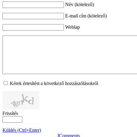
Név (kötelező)
E-mail cím (kötelező)
Weblap
Kérek értesítést a következő hozzászólásokról
Frissítés
Küldés (Ctrl+Enter)
JComments