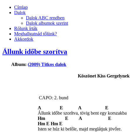
Címlap
Dalok
Dalok ABC rendben
Dalok albumok szerint
Rólunk írták
Meghallgatnád tőlünk?
Akkordok
Állunk időbe szorítva
Album:
(2009) Titkos dalok
Köszönet Kiss Gergelynek
CAPO: 2. bund
A E A E
Állunk időbe szorítva, tövig bent egy korszakba
Hm E A E
Hm E Hm E
Isten se húz ki belőle, majd meglátjuk jövőre.