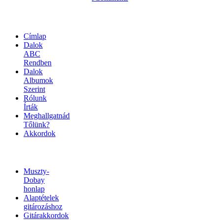
OLDALTÉRKÉP
Címlap
Dalok
ABC
Rendben
Dalok
Albumok
Szerint
Rólunk
Írták
Meghallgatnád
Tőlünk?
Akkordok
LINKEK
Muszty-
Dobay
honlap
Alaptételek
gitározáshoz
Gitárakkordok