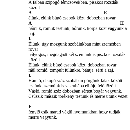
A falban szipogó fémcsövekben, piszkos rozsdák
között
A E
élünk, élünk búgó csapok közt, dobozban rovar
A H
hámlik, romlik testünk, bőrünk, korpa közt vagyunk a
haj.
I.
Élünk, úgy mozgunk szobáinkban mint szemétben
rovar
hályogos, megdagadt két szemünk is piszkos rozsdák
között.
Élünk, élünk búgó csapok közt, dobozban rovar
ráül romló, tompult fülünkre, bántja, sérti a zaj.
I.
Hámló, elkopó száz szobában pörgünk falak között
testünk, szemünk is vasruhába elbújt, felöltözött.
Vásló, romló száz dobozban sértett bogár vagyunk.
Csúszik-mászik törékeny testünk és merre utunk vezet
E
fénylő csík marad végül nyomunkban hogy tudják,
merre vagyunk.