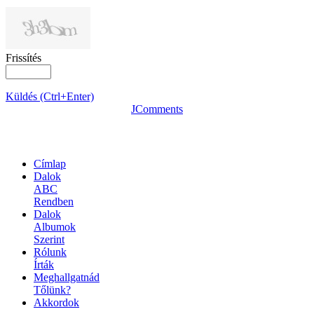
Frissítés
Küldés (Ctrl+Enter)
JComments
OLDALTÉRKÉP
Címlap
Dalok
ABC
Rendben
Dalok
Albumok
Szerint
Rólunk
Írták
Meghallgatnád
Tőlünk?
Akkordok