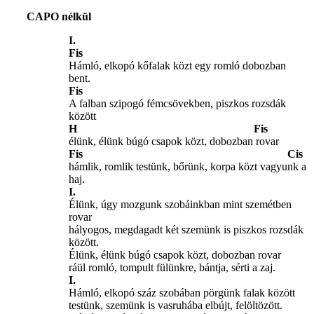
CAPO nélkül
I.
Fis
Hámló, elkopó kőfalak közt egy romló dobozban
bent.
Fis
A falban szipogó fémcsövekben, piszkos rozsdák
között
H Fis
élünk, élünk búgó csapok közt, dobozban rovar
Fis Cis
hámlik, romlik testünk, bőrünk, korpa közt vagyunk a
haj.
I.
Élünk, úgy mozgunk szobáinkban mint szemétben
rovar
hályogos, megdagadt két szemünk is piszkos rozsdák
között.
Élünk, élünk búgó csapok közt, dobozban rovar
ráül romló, tompult fülünkre, bántja, sérti a zaj.
I.
Hámló, elkopó száz szobában pörgünk falak között
testünk, szemünk is vasruhába elbújt, felöltözött.