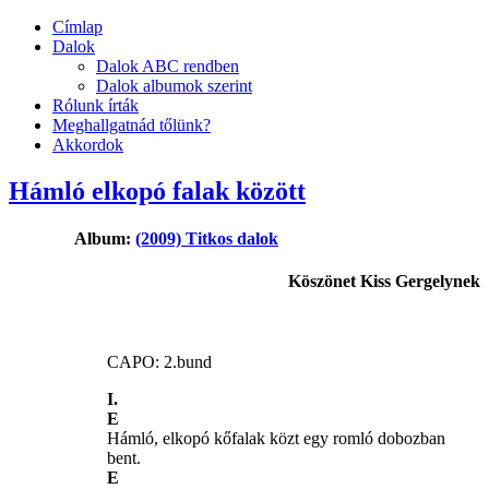
Címlap
Dalok
Dalok ABC rendben
Dalok albumok szerint
Rólunk írták
Meghallgatnád tőlünk?
Akkordok
Hámló elkopó falak között
Album:
(2009) Titkos dalok
Köszönet Kiss Gergelynek
CAPO: 2.bund
I.
E
Hámló, elkopó kőfalak közt egy romló dobozban
bent.
E