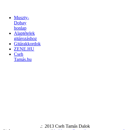
LINKEK
Muszty-
Dobay
honlap
Alaptételek
gitározáshoz
Gitárakkordok
ZENE.HU
Cseh
Tamás.hu
.: 2013 Cseh Tamás Dalok