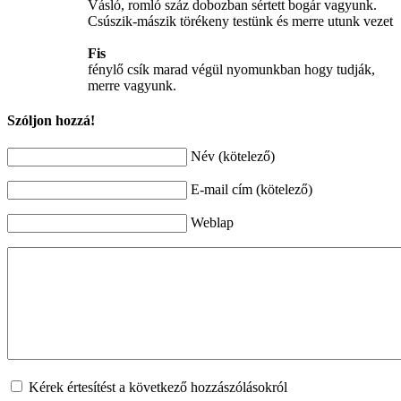
Vásló, romló száz dobozban sértett bogár vagyunk.
Csúszik-mászik törékeny testünk és merre utunk vezet
Fis
fénylő csík marad végül nyomunkban hogy tudják,
merre vagyunk.
Szóljon hozzá!
Név (kötelező)
E-mail cím (kötelező)
Weblap
Kérek értesítést a következő hozzászólásokról