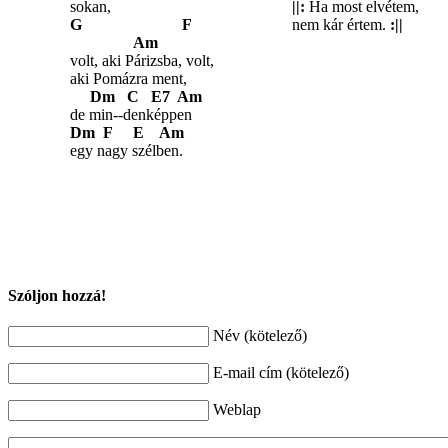
sokan,
||:
Ha most elvétem,
G F
nem kár értem.
:||
Am
volt, aki Párizsba, volt,
aki Pomázra ment,
Dm C E7 Am
de min--denképpen
Dm F E Am
egy nagy szélben.
Szóljon hozzá!
Név (kötelező)
E-mail cím (kötelező)
Weblap