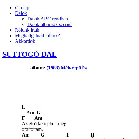
Címlap
Dalok
Dalok ABC rendben
Dalok albumok szerint
Rólunk írták
Meghallgatnád tőlünk?
Akkordok
SUTTOGÓ DAL
album:
(1988) Mélyrepülés
I.
Am G
F Am
Az első ketrecben még
ordítottam,
Am G F
II.