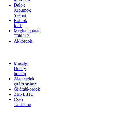
Dalok
Albumok
Szerint
Rólunk
Írták
Meghallgatnád
Tőlünk?
Akkordok
LINKEK
Muszty-
Dobay
honlap
Alaptételek
gitározáshoz
Gitárakkordok
ZENE.HU
Cseh
Tamás.hu