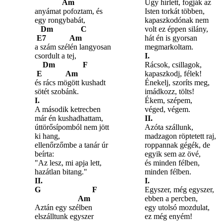
Am
Úgy hírlett, fogják az
anyámat pofoztam, és
Isten torkát többen,
egy rongybabát,
kapaszkodónak nem
Dm C
volt ez éppen silány,
E7 Am
hát én is gyorsan
a szám szélén langyosan
megmarkoltam.
csordult a tej,
I.
Dm F
Rácsok, csillagok,
E Am
kapaszkodj, félek!
és rács mögött kushadt
Énekelj, szoríts meg,
sötét szobánk.
imádkozz, tölts!
I.
Ékem, szépem,
A második ketrecben
véged, végem.
már én kushadhattam,
II.
úttörősípomból nem jött
Azóta szállunk,
ki hang,
madzagon röptetett raj,
ellenőrzőmbe a tanár úr
roppannak gégék, de
beírta:
egyik sem az övé,
"Az lesz, mi apja lett,
és minden félben,
hazátlan bitang."
minden félben.
II.
I.
G F
Egyszer, még egyszer,
Am
ebben a percben,
Aztán egy szélben
egy utolsó mozdulat,
elszálltunk egyszer
ez még enyém!