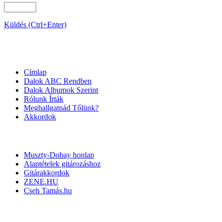
Küldés (Ctrl+Enter)
OLDALTÉRKÉP
Címlap
Dalok ABC Rendben
Dalok Albumok Szerint
Rólunk Írták
Meghallgatnád Tőlünk?
Akkordok
LINKEK
Muszty-Dobay honlap
Alaptételek gitározáshoz
Gitárakkordok
ZENE.HU
Cseh Tamás.hu