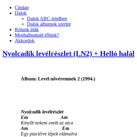
Címlap
Dalok
Dalok ABC rendben
Dalok albumok szerint
Rólunk írták
Meghallgatnád tőlünk?
Akkordok
Nyolcadik levélrészlet (LN2) + Helló halál
Album: Levél nővéremnek 2 (1994.
)
Nyolcadik levélrészlet
Em Am
Kinyílt nekem emitt az utca
Am Em
Egy piactérre lépek elámulva