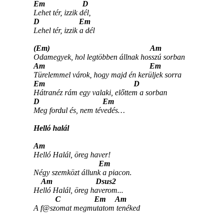
Em D
Lehet tér, izzik dél,
D Em
Lehel tér, izzik a dél
(Em) Am
Odamegyek, hol legtöbben állnak hosszú sorban
Am Em
Türelemmel várok, hogy majd én kerüljek sorra
Em D
Hátranéz rám egy valaki, előttem a sorban
D Em
Meg fordul és, nem tévedés…
Helló halál
Am
Helló Halál, öreg haver!
Em
Négy szemközt állunk a piacon.
Am Dsus2
Helló Halál, öreg haverom...
C Em Am
A f@szomat megmutatom tenéked