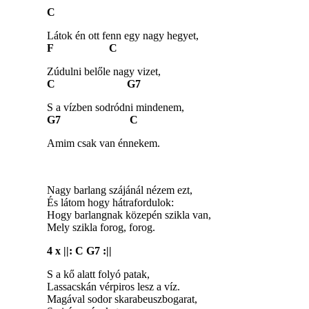
C
Látok én ott fenn egy nagy hegyet,
F C
Zúdulni belőle nagy vizet,
C G7
S a vízben sodródni mindenem,
G7 C
Amim csak van énnekem.
Nagy barlang szájánál nézem ezt,
És látom hogy hátrafordulok:
Hogy barlangnak közepén szikla van,
Mely szikla forog, forog.
4 x ||: C G7 :||
S a kő alatt folyó patak,
Lassacskán vérpiros lesz a víz.
Magával sodor skarabeuszbogarat,