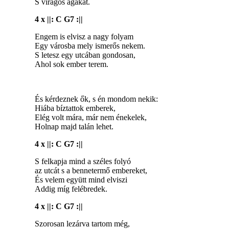
S virágos ágakat.
4 x ||: C G7 :||
Engem is elvisz a nagy folyam
Egy városba mely ismerős nekem.
S letesz egy utcában gondosan,
Ahol sok ember terem.
És kérdeznek ők, s én mondom nekik:
Hiába bíztattok emberek,
Elég volt mára, már nem énekelek,
Holnap majd talán lehet.
4 x ||: C G7 :||
S felkapja mind a széles folyó
az utcát s a bennetermő embereket,
És velem együtt mind elviszi
Addig míg felébredek.
4 x ||: C G7 :||
Szorosan lezárva tartom még,