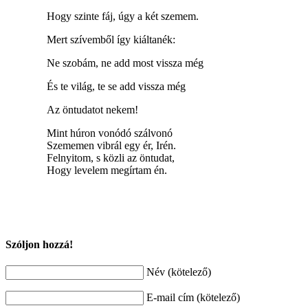
Hogy szinte fáj, úgy a két szemem.
Mert szívemből így kiáltanék:
Ne szobám, ne add most vissza még
És te világ, te se add vissza még
Az öntudatot nekem!
Mint húron vonódó szálvonó
Szememen vibrál egy ér, Irén.
Felnyitom, s közli az öntudat,
Hogy levelem megírtam én.
Szóljon hozzá!
Név (kötelező)
E-mail cím (kötelező)