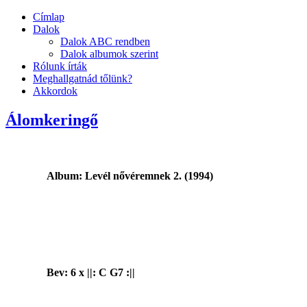
Címlap
Dalok
Dalok ABC rendben
Dalok albumok szerint
Rólunk írták
Meghallgatnád tőlünk?
Akkordok
Álomkeringő
Album: Levél nővéremnek 2. (1994)
Bev: 6 x ||: C G7 :||