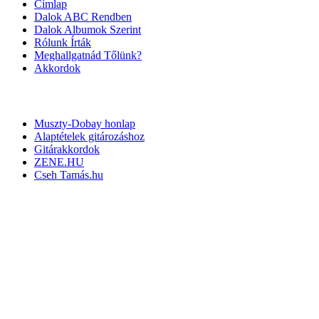
Címlap
Dalok ABC Rendben
Dalok Albumok Szerint
Rólunk Írták
Meghallgatnád Tőlünk?
Akkordok
LINKEK
Muszty-Dobay honlap
Alaptételek gitározáshoz
Gitárakkordok
ZENE.HU
Cseh Tamás.hu