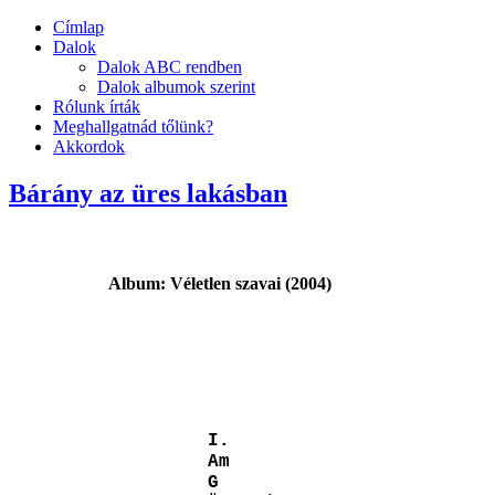
Címlap
Dalok
Dalok ABC rendben
Dalok albumok szerint
Rólunk írták
Meghallgatnád tőlünk?
Akkordok
Bárány az üres lakásban
Album: Véletlen szavai (2004)
I.
Am
G