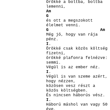
Örökké a boltba, boltba
lemenni,
Am
G
és ott a megszokott
élelmet venni.
G
Am
Még jó, hogy van rája
pénz.
I.
Örökké csak közös költség
fizetni,
örökké plafonra felnézve:
semmi.
Végül is az ember néz.
I.
Végül is van szeme azért,
hogy nézzen,
közösen vesz részt a
közös költségben.
És nincsen háborús vész.
I.
Háború máshol van vagy 50
éve,