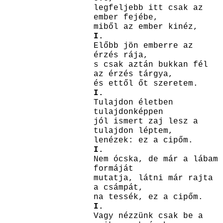
legfeljebb itt csak az
ember fejébe,
miből az ember kinéz,
I.
Előbb jön emberre az
érzés rája,
s csak aztán bukkan fél
az érzés tárgya,
és ettől őt szeretem.
I.
Tulajdon életben
tulajdonképpen
jól ismert zaj lesz a
tulajdon léptem,
lenézek: ez a cipőm.
I.
Nem ócska, de már a lábam
formáját
mutatja, látni már rajta
a csámpát,
na tessék, ez a cipőm.
I.
Vagy nézzünk csak be a