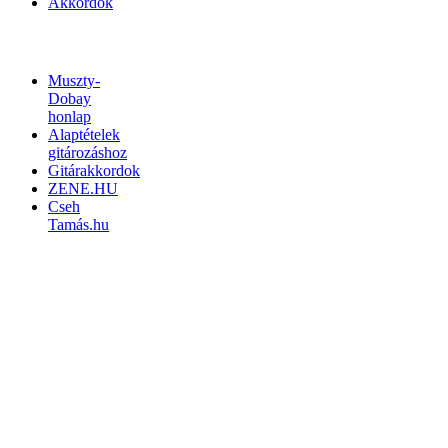
Akkordok
LINKEK
Muszty-
Dobay
honlap
Alaptételek
gitározáshoz
Gitárakkordok
ZENE.HU
Cseh
Tamás.hu