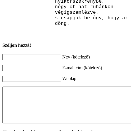
nyikorszekrénybe,
négy-öt-hat ruhánkon
végigszemlézve,
s csapjuk be úgy, hogy az
döng.
Szóljon hozzá!
Név (kötelező)
E-mail cím (kötelező)
Weblap