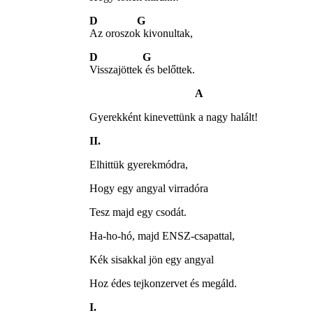
D G
Az oroszok kivonultak,
D G
Visszajöttek és belőttek.
A
Gyerekként kinevettünk a nagy halált!
II.
Elhittük gyerekmódra,
Hogy egy angyal virradóra
Tesz majd egy csodát.
Ha-ho-hó, majd ENSZ-csapattal,
Kék sisakkal jön egy angyal
Hoz édes tejkonzervet és megáld.
I.