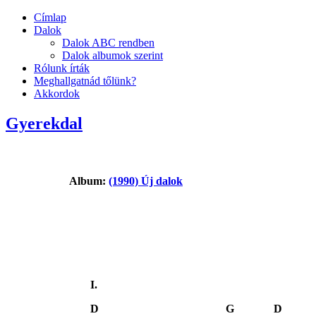
Címlap
Dalok
Dalok ABC rendben
Dalok albumok szerint
Rólunk írták
Meghallgatnád tőlünk?
Akkordok
Gyerekdal
Album:
(1990) Új dalok
I.
D G D