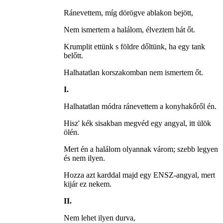
Ránevettem, míg dörögve ablakon bejött,
Nem ismertem a halálom, élveztem hát őt.
Krumplit ettünk s földre dőltünk, ha egy tank
belőtt.
Halhatatlan korszakomban nem ismertem őt.
I.
Halhatatlan módra ránevettem a konyhakőről én.
Hisz' kék sisakban megvéd egy angyal, itt ülök
ölén.
Mert én a halálom olyannak várom; szebb legyen
és nem ilyen.
Hozza azt karddal majd egy ENSZ-angyal, mert
kijár ez nekem.
II.
Nem lehet ilyen durva,