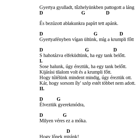
Gyertya gyulladt, tűzhelyünkben pattogott a láng
D G D
És bezúzott ablakunkra papírt tett apánk.
D G D
Gyertyafényben vígan ültünk, míg a krumpli főtt
D G D
S hahotázva elfeküdtünk, ha egy tank belőtt.
I.
Sose halunk, úgy éreztük, ha egy tank belőtt.
Kijárási tilalom volt és a krumpli főtt.
Hogy túlélünk mindent mindig, úgy éreztük ott.
Kár, hogy sorsom íly' szép estét többet nem adott.
II.
D G
Élveztük gyerekmódra,
D G
Milyen véres ez a móka.
D
Hogy lőnek miránk!