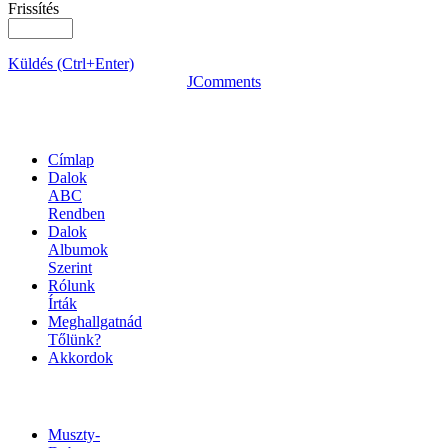
Frissítés
Küldés (Ctrl+Enter)
JComments
OLDALTÉRKÉP
Címlap
Dalok
ABC
Rendben
Dalok
Albumok
Szerint
Rólunk
Írták
Meghallgatnád
Tőlünk?
Akkordok
LINKEK
Muszty-