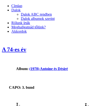
Címlap
Dalok
Dalok ABC rendben
Dalok albumok szerint
Rólunk írták
Meghallgatnád tőlünk?
Akkordok
A 74-es év
Album:
(1978) Antoine és Désiré
CAPO: 3. bund
I.
I.