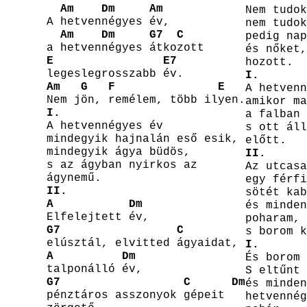
Am
Dm
Am
Nem tudok
A hetvennégyes év,
nem tudok
Am
Dm
G7
C
pedig nap
a hetvennégyes átkozott
és nőket,
E
E7
hozott.
legeslegrosszabb év.
I.
Am
G
F
E
A hetvenn
Nem jön, remélem, több ilyen.
amikor ma
I.
a falban 
A hetvennégyes év
s ott áll
mindegyik hajnalán eső esik,
előtt.
mindegyik ágya büdös,
II.
s az ágyban nyirkos az
Az utcasa
ágynemű.
egy férfi
II.
sötét kab
A
Dm
és minden
Elfelejtett év,
poharam,
G7
C
s borom k
elúsztál, elvitted ágyaidat,
I.
A
Dm
És borom 
talponálló év,
S eltűnt 
G7
C
Dm
és minden
pénztáros asszonyok gépeit
hetvennég