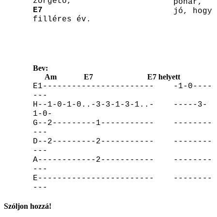
zörgető,
pohár,
E7
jó, hogy 
filléres év.
Bev:
Am
E7
E7 helyett
E1-----------------------
-1-0----
---
H--1-0-1-0..-3-3-1-3-1..-
-----3-
1-0-
G--2---------1-----------
--------
---
D--2---------2-----------
--------
---
A------------2-----------
--------
---
E------------------------
--------
---
Szóljon hozzá!