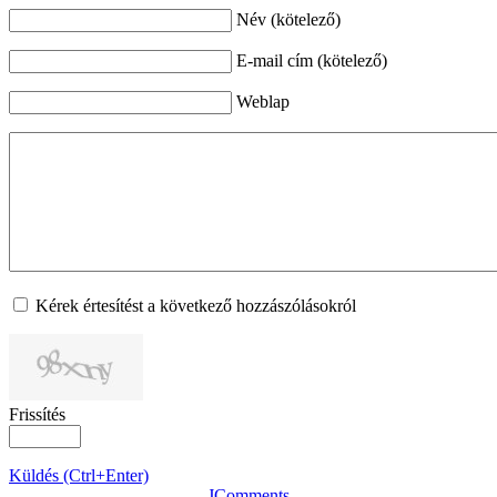
Név (kötelező)
E-mail cím (kötelező)
Weblap
Kérek értesítést a következő hozzászólásokról
Frissítés
Küldés (Ctrl+Enter)
JComments