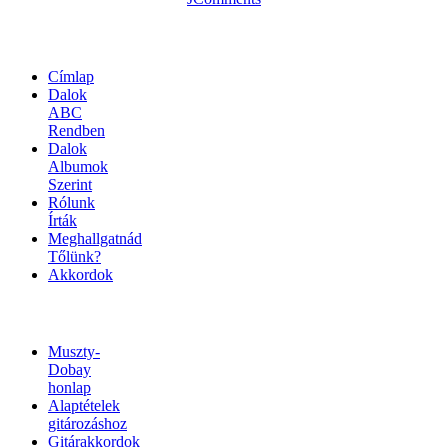
OLDALTÉRKÉP
Címlap
Dalok
ABC
Rendben
Dalok
Albumok
Szerint
Rólunk
Írták
Meghallgatnád
Tőlünk?
Akkordok
LINKEK
Muszty-
Dobay
honlap
Alaptételek
gitározáshoz
Gitárakkordok