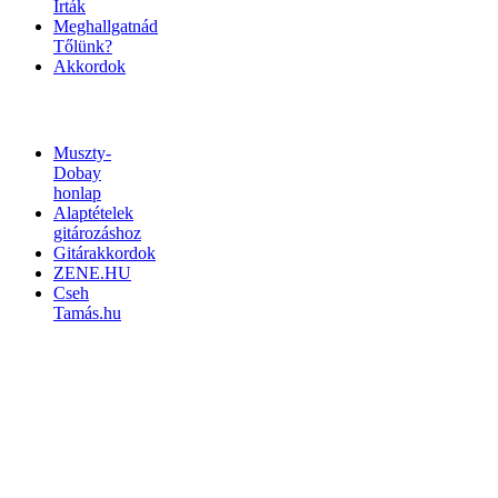
Írták
Meghallgatnád
Tőlünk?
Akkordok
LINKEK
Muszty-
Dobay
honlap
Alaptételek
gitározáshoz
Gitárakkordok
ZENE.HU
Cseh
Tamás.hu