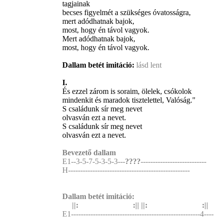
tagjainak
becses figyelmét a szükséges óvatosságra,
mert adódhatnak bajok,
most, hogy én távol vagyok.
Mert adódhatnak bajok,
most, hogy én távol vagyok.
Dallam betét imitáció:
lásd lent
I.
És ezzel zárom is soraim, ölelek, csókolok
mindenkit és maradok tisztelettel, Valóság."
S családunk sír meg nevet
olvasván ezt a nevet.
S családunk sír meg nevet
olvasván ezt a nevet.
Bevezető dallam
E1--3-5-7-5-3-5-3---
????
---------------------------
H--------------------------------------------------
Dallam betét imitáció:
||: :|| ||: :||
E1-----------------------------------------------------4----