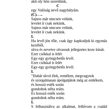
akit oly hőn szerettünk,
C
egy Valóság nevű nagybátyám.
(C). . ..
Sajnos már nincsen velünk,
levelet ír csak nekünk,
Sajnos már nincsen velünk,
levelet ír csak nekünk.
I.
Ha levél jön tőle, csak úgy kapkodjuk ki egymás
kezéből,
sírva és nevetve olvassuk jellegzetes keze írását.
Ezer csókkal is felér
Egy-egy gyöngybetűs levél.
Ezer csókkal is felér
Egy-egy gyöngybetűs levél.
I.
"Habár távol élek, remélem, megvagytok
és szorgalmasan ápolgatjátok még az emlékem,
és hosszú esték során
gondoltok néha reám.
És hosszú esték során
gondoltok néha reám.
I.
S felhasználva az alkalmat, felhívom a család