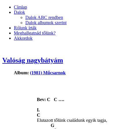
Címlap
Dalok
Dalok ABC rendben
Dalok albumok szerint
Rólunk írták
Meghallgatnád tőlünk?
Akkordok
Valóság nagybátyám
Album:
(1981) Műcsarnok
Bev: C C ….
I.
C
Elutazott tőlünk családunk egyik tagja,
G