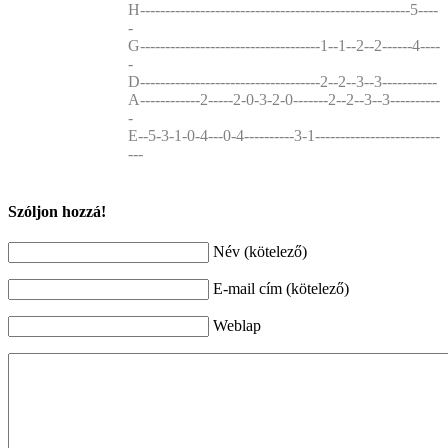
H------------------------------------------------------5----
-
G------------------------------------1--1--2--2------4----
-
D------------------------------------2--2--3--3-----------
A------------2-----2-0-3-2-0-------2--2--3--3----------
-
E--5-3-1-0-4---0-4----------3-1-------------------------
---
Szóljon hozzá!
Név (kötelező)
E-mail cím (kötelező)
Weblap