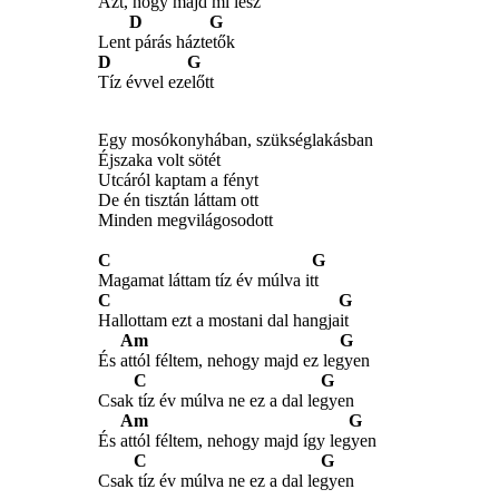
Azt, hogy majd mi lesz
D G
Lent párás háztetők
D G
Tíz évvel ezelőtt
Egy mosókonyhában, szükséglakásban
Éjszaka volt sötét
Utcáról kaptam a fényt
De én tisztán láttam ott
Minden megvilágosodott
C G
Magamat láttam tíz év múlva itt
C G
Hallottam ezt a mostani dal hangjait
Am G
És attól féltem, nehogy majd ez legyen
C G
Csak tíz év múlva ne ez a dal legyen
Am G
És attól féltem, nehogy majd így legyen
C G
Csak tíz év múlva ne ez a dal legyen