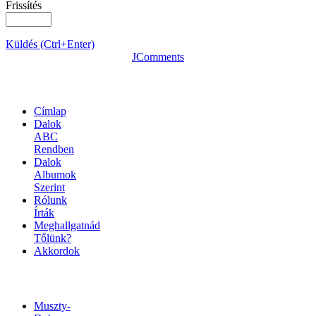
Frissítés
Küldés (Ctrl+Enter)
JComments
OLDALTÉRKÉP
Címlap
Dalok
ABC
Rendben
Dalok
Albumok
Szerint
Rólunk
Írták
Meghallgatnád
Tőlünk?
Akkordok
LINKEK
Muszty-