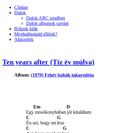
Címlap
Dalok
Dalok ABC rendben
Dalok albumok szerint
Rólunk írták
Meghallgatnád tőlünk?
Akkordok
Ten years after (Tíz év múlva)
Album:
(1979) Fehér babák takarodója
Em D
Egy mosókonyhában jól kitaláltam
C G
Én azt, hogy mi lesz
C G