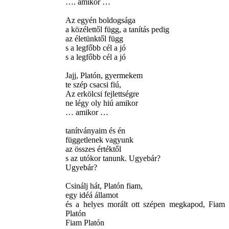
…. amikor …
Az egyén boldogsága
a közélettől függ, a tanítás pedig
az életünktől függ
s a legfőbb cél a jó
s a legfőbb cél a jó
Jajj, Platón, gyermekem
te szép csacsi fiú,
Az erkölcsi fejlettségre
ne légy oly hiú amikor
… amikor …
tanítványaim és én
függetlenek vagyunk
az összes értéktől
s az utókor tanunk. Ugyebár?
Ugyebár?
Csinálj hát, Platón fiam,
egy idéá államot
és a helyes morált ott szépen megkapod, Fiam
Platón
Fiam Platón