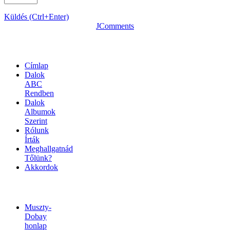
Küldés (Ctrl+Enter)
JComments
OLDALTÉRKÉP
Címlap
Dalok
ABC
Rendben
Dalok
Albumok
Szerint
Rólunk
Írták
Meghallgatnád
Tőlünk?
Akkordok
LINKEK
Muszty-
Dobay
honlap