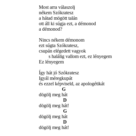
Most arra válaszolj
nékem Szókratesz
a hátad mögött talán
ott áll ki súgja ezt, a démonod
a démonod?
Nincs nékem démonom
ezt súgta Szókratesz,
csupán elégedett vagyok
s halálig vallom ezt, ez lényegem
Ez lényegem
Így hát jó Szókratesz
Igyál méregkupát
és ezzel képviseld, az apologétikát
G
dögölj meg hát
D
dögölj meg hát!
G
dögölj meg hát
D
dögölj meg hát!