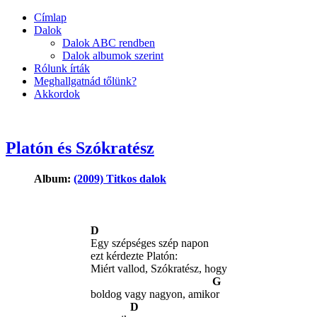
Címlap
Dalok
Dalok ABC rendben
Dalok albumok szerint
Rólunk írták
Meghallgatnád tőlünk?
Akkordok
Platón és Szókratész
Album:
(2009) Titkos dalok
D
Egy szépséges szép napon
ezt kérdezte Platón:
Miért vallod, Szókratész, hogy
G
boldog vagy nagyon, amikor
D