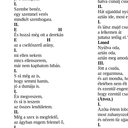
hatva csinálj csu
I.
II.
Szembe benéz,
Hát ujjaiddal nyú
egy szemmel verés
aztán ide, most 
mindkét szembogara.
I.
II.
és látsz majd csu
E H
a lelkemen át
És hozzá még ott a derekán
juttatsz tetőig el.
E H
I.mod
az a csellószerű arány,
Nyúlva oda,
I.
aztán oda,
mi ellen nekem
aztán meg amod
nincs ellenszerem,
III.
már nem kaphatom hibán.
Jött a csuda,
I.
az orgazmusa,
S rá még az is,
és azt mondta, 
hogy semmi hamis,
életében nem élt 
jó a dumája is.
és ezentúl engem
I.
hogy ezentúl csa
Én megveszem,
(Átvez.)
és rá is teszem
I.
az összes lendületem.
Azóta értem lob
II.
most zuhanyozo
Még a szex is megfelelő,
és nézem tíz ujj
az ágyban engem felemel ő,
I.
I.