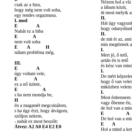
Nézem hol a víz
csak az a fura,
a lábam közit,
hogy még nem volt soha,
itt most melyik a
egy rendes orgazmusa.
II.
I. mod
Hát úgy vagyunk 
E A
hogy odanyúlunk
Nahát ez a hiba
II.
E A
de mit ér az, am
nem volt soha
min megtörnek a
E A H
I.
nálam probléma még,
Mert jó, ő tető,
aztán én is tető
III.
és kész van mind
E A
I.
úgy voltam vele,
De mért képzele
E A
hogy ő van vele
ez a nő üzlete,
miközben velem 
E A
I.
s ha nem mondja be,
Most énbennem 
H
vagy őbenne én,
én a magamét megcsinálom,
de hol van a min
s ha úgy érzi, hogy átvágom,
E A
szóljon nekem,
De hol van a min
- nahát ez most beszólt:
E A 
Átvez: A2 A0 E4 E2 E0
Hol a mind a ket