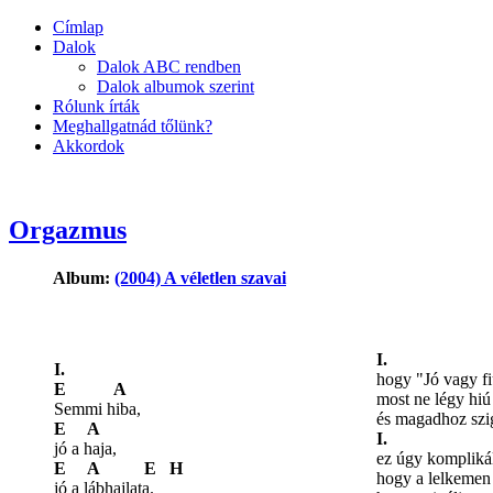
Címlap
Dalok
Dalok ABC rendben
Dalok albumok szerint
Rólunk írták
Meghallgatnád tőlünk?
Akkordok
Orgazmus
Album:
(2004) A véletlen szavai
I.
I.
hogy "Jó vagy fi
E A
most ne légy hiú
Semmi hiba,
és magadhoz szi
E A
I.
jó a haja,
ez úgy komplikál
E A E H
hogy a lelkemen 
jó a lábhajlata.