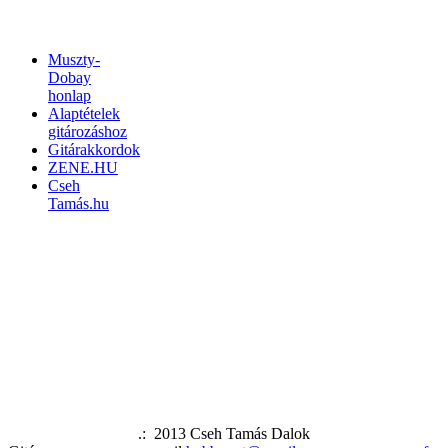
LINKEK
Muszty-
Dobay
honlap
Alaptételek
gitározáshoz
Gitárakkordok
ZENE.HU
Cseh
Tamás.hu
.: 2013 Cseh Tamás Dalok