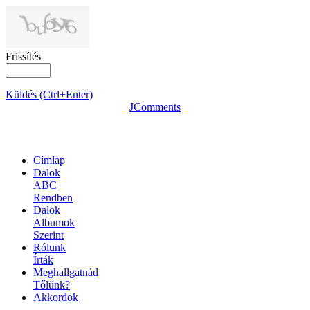
Frissítés
Küldés (Ctrl+Enter)
JComments
OLDALTÉRKÉP
Címlap
Dalok
ABC
Rendben
Dalok
Albumok
Szerint
Rólunk
Írták
Meghallgatnád
Tőlünk?
Akkordok