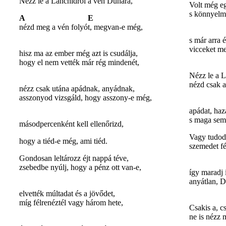
Nézz le a Lánchídról a vén Dunára,
Volt még eg
s könnyelmű
A E
nézd meg a vén folyót, megvan-e még,
s már arra 
vicceket me
hisz ma az ember még azt is csudálja,
hogy el nem vették már rég mindenét,
Nézz le a L
nézd csak a
nézz csak utána apádnak, anyádnak,
asszonyod vizsgáld, hogy asszony-e még,
apádat, haz
s maga sem
másodpercenként kell ellenőrizd,
Vagy tudod 
hogy a tiéd-e még, ami tiéd.
szemedet fé
Gondosan leltározz éjt nappá téve,
zsebedbe nyúlj, hogy a pénz ott van-e,
így maradj 
anyátlan, D
elvették múltadat és a jövődet,
míg félrenéztél vagy három hete,
Csakis a, c
ne is nézz 