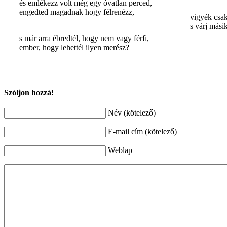
és emlékezz volt még egy óvatlan perced,
engedted magadnak hogy félrenézz,
vigyék csak
s várj másik
s már arra ébredtél, hogy nem vagy férfi,
ember, hogy lehettél ilyen merész?
Szóljon hozzá!
Név (kötelező)
E-mail cím (kötelező)
Weblap