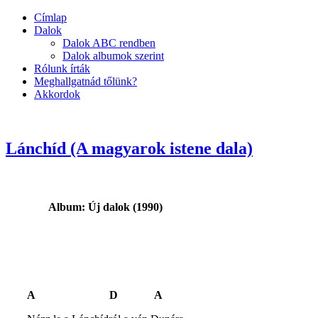
Címlap
Dalok
Dalok ABC rendben
Dalok albumok szerint
Rólunk írták
Meghallgatnád tőlünk?
Akkordok
Lánchíd (A magyarok istene dala)
Album: Új dalok (1990)
A D A