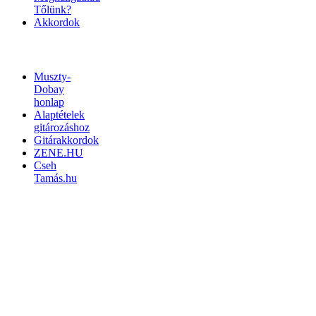
Tőlünk?
Akkordok
LINKEK
Muszty-
Dobay
honlap
Alaptételek
gitározáshoz
Gitárakkordok
ZENE.HU
Cseh
Tamás.hu