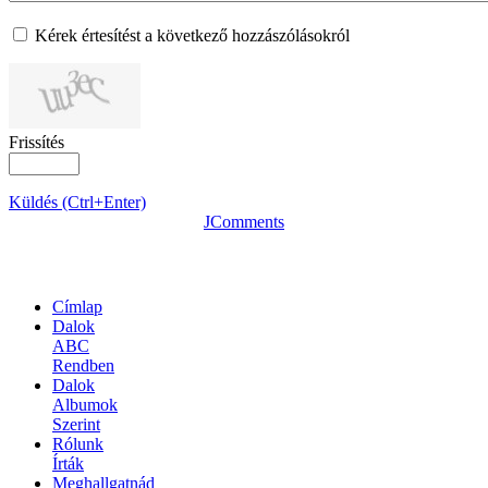
Kérek értesítést a következő hozzászólásokról
Frissítés
Küldés (Ctrl+Enter)
JComments
OLDALTÉRKÉP
Címlap
Dalok
ABC
Rendben
Dalok
Albumok
Szerint
Rólunk
Írták
Meghallgatnád