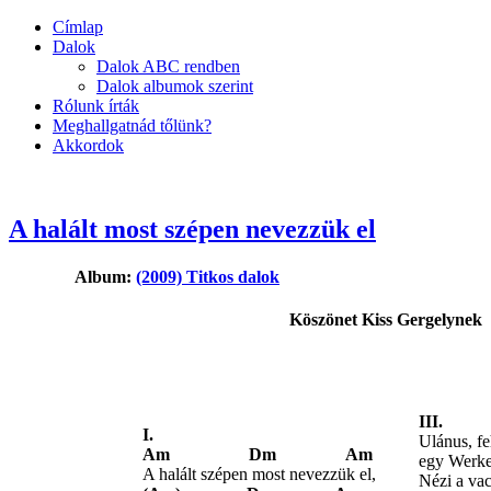
Címlap
Dalok
Dalok ABC rendben
Dalok albumok szerint
Rólunk írták
Meghallgatnád tőlünk?
Akkordok
A halált most szépen nevezzük el
Album:
(2009) Titkos dalok
Köszönet Kiss Gergelynek
III.
I.
Ulánus, f
Am Dm Am
egy Werke
A halált szépen most nevezzük el,
Nézi a vac