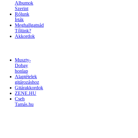
Albumok
Szerint
Rólunk
Írták
Meghallgatnád
Tőlünk?
Akkordok
LINKEK
Muszty-
Dobay
honlap
Alaptételek
gitározáshoz
Gitárakkordok
ZENE.HU
Cseh
Tamás.hu