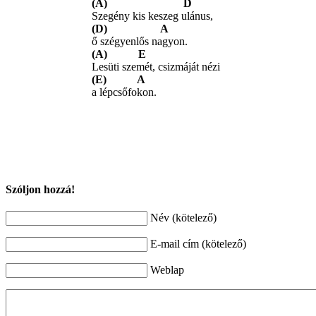
(A) D
Szegény kis keszeg ulánus,
(D) A
ő szégyenlős nagyon.
(A) E
Lesüti szemét, csizmáját nézi
(E) A
a lépcsőfokon.
Szóljon hozzá!
Név (kötelező)
E-mail cím (kötelező)
Weblap