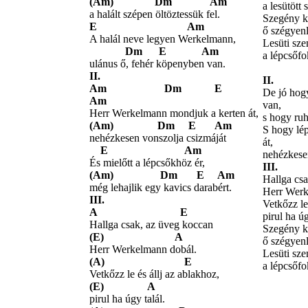
(Am) Dm Am
a lesütött
a halált szépen öltöztessük fel.
Szegény k
E Am
ő szégyen
A halál neve legyen Werkelmann,
Lesüti sze
Dm E Am
a lépcsőfo
ulánus ő, fehér köpenyben van.
II.
II.
Am Dm E
De jó hog
Am
van,
Herr Werkelmann mondjuk a kerten át,
s hogy ruh
(Am) Dm E Am
S hogy lép
nehézkesen vonszolja csizmáját
át,
E Am
nehézkesen
És mielőtt a lépcsőkhöz ér,
III.
(Am) Dm E Am
Hallga cs
még lehajlik egy kavics darabért.
Herr Werk
III.
Vetkőzz le
A E
pirul ha úg
Hallga csak, az üveg koccan
Szegény k
(E) A
ő szégyen
Herr Werkelmann dobál.
Lesüti sze
(A) E
a lépcsőfo
Vetkőzz le és állj az ablakhoz,
(E) A
pirul ha úgy talál.