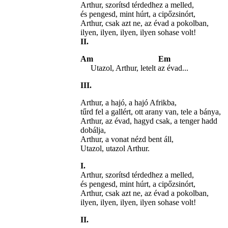
Arthur, szorítsd térdedhez a melled,
és pengesd, mint húrt, a cipőzsinórt,
Arthur, csak azt ne, az évad a pokolban,
ilyen, ilyen, ilyen, ilyen sohase volt!
II.
Am Em
Utazol, Arthur
, letelt az évad...
III.
Arthur, a hajó, a hajó Afrikba,
tűrd fel a gallért, ott arany van, tele a bánya,
Arthur, az évad, hagyd csak, a tenger hadd
dobálja,
Arthur, a vonat nézd bent áll,
Utazol, utazol Arthur.
I.
Arthur, szorítsd térdedhez a melled,
és pengesd, mint húrt, a cipőzsinórt,
Arthur, csak azt ne, az évad a pokolban,
ilyen, ilyen, ilyen, ilyen sohase volt!
II.