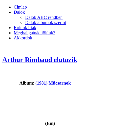
Címlap
Dalok
Dalok ABC rendben
Dalok albumok szerint
Rólunk írták
Meghallgatnád tőlünk?
Akkordok
Arthur Rimbaud elutazik
Album:
(1981) Műcsarnok
(Em)