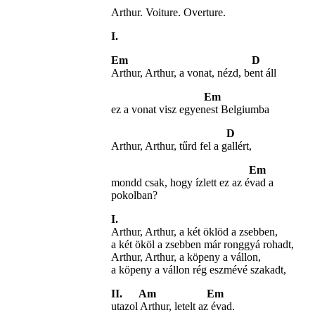
Arthur. Voiture. Overture.
I.
Em D
Arthur, Arthur, a vonat, nézd, bent áll
Em
ez a vonat visz egyenest Belgiumba
D
Arthur, Arthur, tűrd fel a gallért,
Em
mondd csak, hogy ízlett ez az évad a
pokolban?
I.
Arthur, Arthur, a két öklöd a zsebben,
a két ököl a zsebben már ronggyá rohadt,
Arthur, Arthur, a köpeny a vállon,
a köpeny a vállon rég eszmévé szakadt,
II. Am
Em
utazol Arthur, letelt az évad.