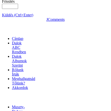
Frissítés
Küldés (Ctrl+Enter)
JComments
OLDALTÉRKÉP
Címlap
Dalok
ABC
Rendben
Dalok
Albumok
Szerint
Rólunk
Írták
Meghallgatnád
Tőlünk?
Akkordok
LINKEK
Muszty-