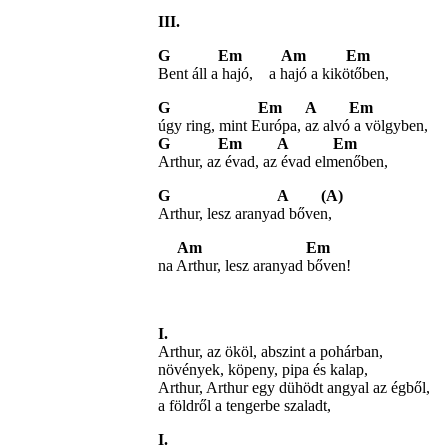
III.
G Em Am Em
Bent
áll a hajó, a hajó a kikötőben,
G Em A Em
úgy ring, mint Európa, az alvó a völgyben,
G Em A Em
Arthur
, az évad, az évad elmenőben,
G A (A)
Arthur, lesz aranyad bőven,
Am Em
na Arthur, lesz aranyad bőven!
I.
Arthur, az ököl, abszint a pohárban,
növények, köpeny, pipa és kalap,
Arthur, Arthur egy dühödt angyal az égből,
a földről a tengerbe szaladt,
I.