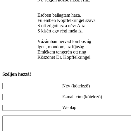
Esőben ballagtam haza.
Fülemben Kopffelkringel szava
S ott zúgott ez a név: Alíz
S kísért egy régi méla íz.
Vázámban hervad lombos ág
Igen, mondom, az ifjúság
Emlékem tengerén ott ring
Köszönet Dr. Kopffelkringel.
Szóljon hozzá!
Név (kötelező)
E-mail cím (kötelező)
Weblap