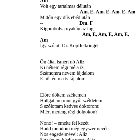
Am
Volt egy tartalmas délután
Am, E, Am, E, Am, E, Am
Midőn egy dús ebéd után
-- Dm, F
Kigombolva nyakán az ing,
Am, E, Am, E, Am, E,
Am
Így szólott Dr. Kopffelkringel
Ön által ismert nő Alíz
Ki nékem régi méla íz.
Számomra nevem fájdalom
E nőt én ma is fájlalom
Előre dőltem székemen
Hallgattam mint gyűl székletem
S szólottam kedves doktorom:
Miért mereng régi dolgokon?
Nono! – emelte fel kezét
Hadd mondom még egyszer nevét:
Nos engedelmével: Alíz
Ne vágjon közbe most: Alíz.