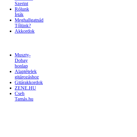
Szerint
Rólunk
Írták
Meghallgatnád
Tőlünk?
Akkordok
LINKEK
Muszty-
Dobay
honlap
Alaptételek
gitározáshoz
Gitárakkordok
ZENE.HU
Cseh
Tamás.hu