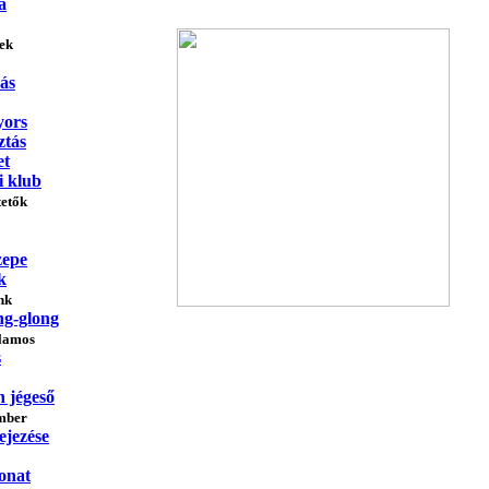
a
vek
ás
yors
ztás
et
i klub
tetők
zepe
k
nk
ng-glong
llamos
s
n jégeső
ember
ejezése
onat