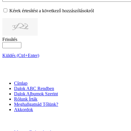
Kérek értesítést a következő hozzászólásokról
Frissítés
Küldés (Ctrl+Enter)
OLDALTÉRKÉP
Címlap
Dalok ABC Rendben
Dalok Albumok Szerint
Rólunk Írták
Meghallgatnád Tőlünk?
Akkordok
LINKEK