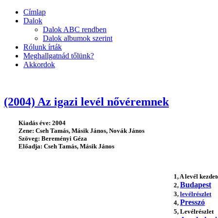
Címlap
Dalok
Dalok ABC rendben
Dalok albumok szerint
Rólunk írták
Meghallgatnád tőlünk?
Akkordok
(2004) Az igazi levél nővéremnek
Kiadás éve: 2004
Zene:
Cseh Tamás, Másik János, Novák János
Szöveg:
Bereményi Géza
Előadja:
Cseh Tamás, Másik János
1, A levél kezdet
Budapest
2,
3,
levélrészlet
Presszó
4,
5, Levélrészlet