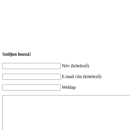
Szóljon hozzá!
Név (kötelező)
E-mail cím (kötelező)
Weblap