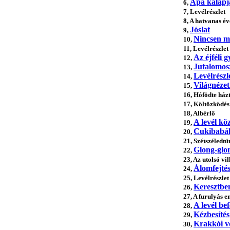
Apa kalapj
6,
7, Levélrészlet
8, A hatvanas é
Jóslat
9,
Nincsen m
10,
11, Levélrészlet
Az éjféli g
12,
Jutalomos
13,
Levélrészl
14,
Világnézet
15,
16, Hófödte ház
17, Költözködés
18, Albérlő
A levél kö
19,
Cukibabá
20,
21, Szétszéledtü
Glong-glo
22,
23, Az utolsó vi
Álomfejté
24,
25, Levélrészlet
Keresztbe
26,
27, A furulyás 
A levél bef
28,
Kézbesítés
29,
Krakkói v
30,