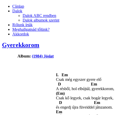
Címlap
Dalok
Dalok ABC rendben
Dalok albumok szerint
Rólunk írták
Meghallgatnád tőlünk?
Akkordok
Gyerekkorom
Album:
(1984) Jóslat
I. Em
Csak még egyszer gyere elő
D Em
A résből, hol elbújtál, gyerekkorom,
(Em)
Csak kő legyek, csak bogár legyek,
D Em
és engedj újra füveiddel játszanom.
Em