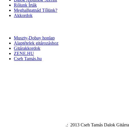
Rólunk Írták
Meghallgatnád Tőlünk?
Akkordok
LINKEK
Muszty-Dobay honlap
Alaptételek gitározáshoz
Gitárakkordok
ZENE.HU
Cseh Tamás.hu
.: 2013 Cseh Tamás Dalok G