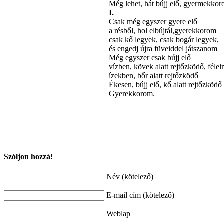
Még lehet, hát bújj elő, gyermekkor
I.
Csak még egyszer gyere elő
a résből, hol elbújtál,gyerekkorom
csak kő legyek, csak bogár legyek,
és engedj újra füveiddel játszanom
Még egyszer csak bújj elő
vízben, kövek alatt rejtőzködő, fél
ízekben, bőr alatt rejtőzködő
Ékesen, bújj elő, kő alatt rejtőzködő
Gyerekkorom.
Szóljon hozzá!
Név (kötelező)
E-mail cím (kötelező)
Weblap