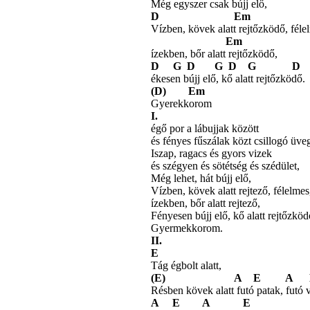
Még egyszer csak bújj elő,
D Em 
Vízben, kövek alatt rejtőzködő, fél
Em
ízekben, bőr alatt rejtőzködő,
D G D G D G D
ékesen bújj elő, kő alatt rejtőzködő.
(D) Em
Gyerekkorom
I.
égő por a lábujjak között
és fényes fűszálak közt csillogó üve
Iszap, ragacs és gyors vizek
és szégyen és sötétség és szédület,
Még lehet, hát bújj elő,
Vízben, kövek alatt rejtező, félelme
ízekben, bőr alatt rejtező,
Fényesen bújj elő, kő alatt rejtőzköd
Gyermekkorom.
II.
E
Tág égbolt alatt,
(E) A E A 
Résben kövek alatt futó patak, futó 
A E A E 