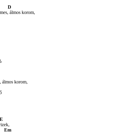
D
elmes, álmos korom,
g,
s, álmos korom,
ő
E
vizek,
Em