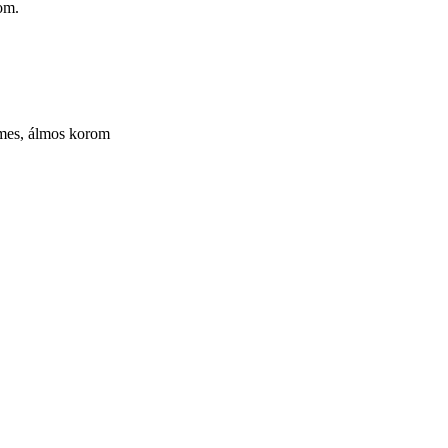
om.
elmes, álmos korom