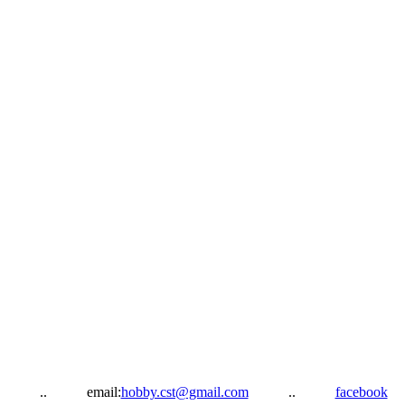
itárra .. email:
hobby.cst@gmail.com
..
facebook
.