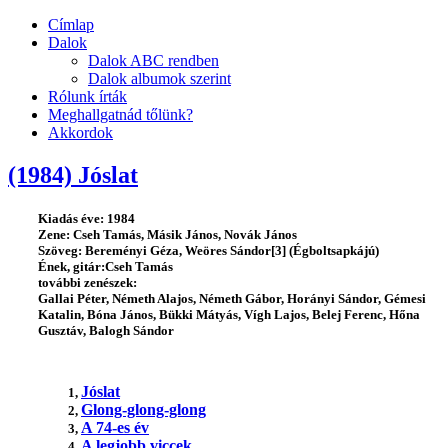
Címlap
Dalok
Dalok ABC rendben
Dalok albumok szerint
Rólunk írták
Meghallgatnád tőlünk?
Akkordok
(1984) Jóslat
Kiadás éve: 1984
Zene: Cseh Tamás, Másik János, Novák János
Szöveg: Bereményi Géza, Weöres Sándor[3] (Égboltsapkájú)
Ének, gitár:Cseh Tamás
további zenészek:
Gallai Péter, Németh Alajos, Németh Gábor, Horányi Sándor, Gémesi
Katalin, Bóna János, Bükki Mátyás, Vígh Lajos, Belej Ferenc, Hőna
Gusztáv, Balogh Sándor
Jóslat
1,
Glong-glong-glong
2,
A 74-es év
3,
A legjobb viccek
4,