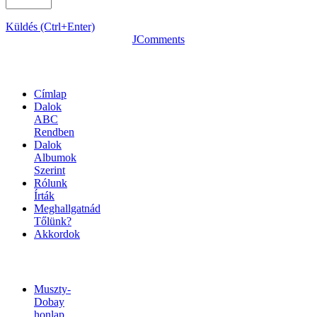
Küldés (Ctrl+Enter)
JComments
OLDALTÉRKÉP
Címlap
Dalok
ABC
Rendben
Dalok
Albumok
Szerint
Rólunk
Írták
Meghallgatnád
Tőlünk?
Akkordok
LINKEK
Muszty-
Dobay
honlap