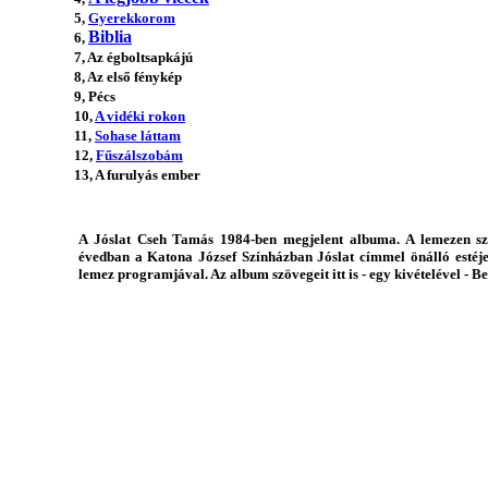
5,
Gyerekkorom
Biblia
6,
7, Az égboltsapkájú
8, Az első fénykép
9, Pécs
10,
A vidéki rokon
11,
Sohase láttam
12,
Fűszálszobám
13, A furulyás ember
A Jóslat Cseh Tamás 1984-ben megjelent albuma. A lemezen sze
évedban a Katona József Színházban Jóslat címmel önálló esté
lemez programjával. Az album szövegeit itt is - egy kivételével - B