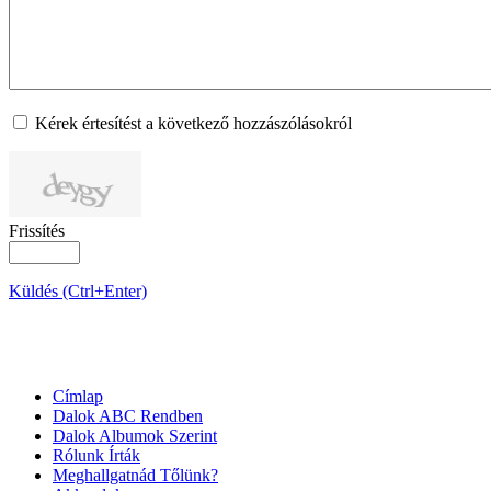
Kérek értesítést a következő hozzászólásokról
Frissítés
Küldés (Ctrl+Enter)
OLDALTÉRKÉP
Címlap
Dalok ABC Rendben
Dalok Albumok Szerint
Rólunk Írták
Meghallgatnád Tőlünk?