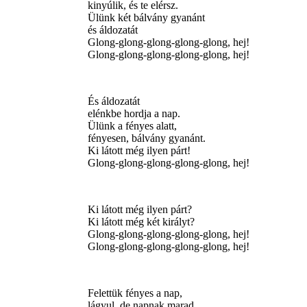
kinyúlik, és te elérsz.
Ülünk két bálvány gyanánt
és áldozatát
Glong-glong-glong-glong-glong, hej!
Glong-glong-glong-glong-glong, hej!
És áldozatát
elénkbe hordja a nap.
Ülünk a fényes alatt,
fényesen, bálvány gyanánt.
Ki látott még ilyen párt!
Glong-glong-glong-glong-glong, hej!
Ki látott még ilyen párt?
Ki látott még két királyt?
Glong-glong-glong-glong-glong, hej!
Glong-glong-glong-glong-glong, hej!
Felettük fényes a nap,
lágyul, de napnak marad.