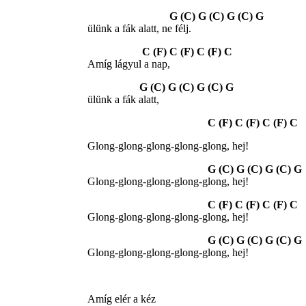
G (C) G (C) G (C) G
ülünk a fák alatt, ne félj.
C (F) C (F) C (F) C
Amíg lágyul a nap,
G (C) G (C) G (C) G
ülünk a fák alatt,
C (F) C (F) C (F) C
Glong-glong-glong-glong-glong, hej!
G (C) G (C) G (C) G
Glong-glong-glong-glong-glong, hej!
C (F) C (F) C (F) C
Glong-glong-glong-glong-glong, hej!
G (C) G (C) G (C) G
Glong-glong-glong-glong-glong, hej!
Amíg elér a kéz