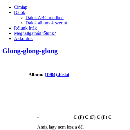
Címlap
Dalok
Dalok ABC rendben
Dalok albumok szerint
Rólunk írták
Meghallgatnád tőlünk?
Akkordok
Glong-glong-glong
Album:
(1984) Jóslat
- C (F) C (F) C (F) C
Amíg lágy nem lesz a dél