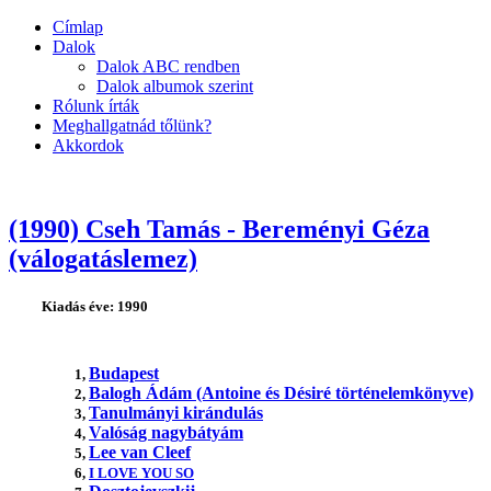
Címlap
Dalok
Dalok ABC rendben
Dalok albumok szerint
Rólunk írták
Meghallgatnád tőlünk?
Akkordok
(1990) Cseh Tamás - Bereményi Géza
(válogatáslemez)
Kiadás éve: 1990
Budapest
1,
Balogh Ádám (Antoine és Désiré történelemkönyve)
2,
Tanulmányi kirándulás
3,
Valóság nagybátyám
4,
Lee van Cleef
5,
6,
I LOVE YOU SO