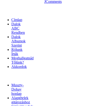
JComments
OLDALTÉRKÉP
Címlap
Dalok
ABC
Rendben
Dalok
Albumok
Szerint
Rólunk
Írták
Meghallgatnád
Tőlünk?
Akkordok
LINKEK
Muszty-
Dobay
honlap
Alaptételek
gitározáshoz