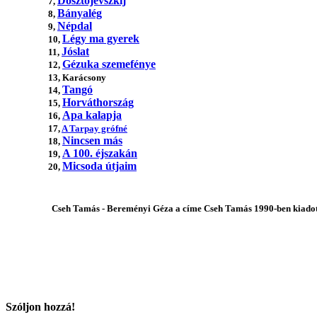
Dosztojevszkij
7,
Bányalég
8,
Népdal
9,
Légy ma gyerek
10,
Jóslat
11,
Gézuka szemefénye
12,
13, Karácsony
Tangó
14,
Horváthország
15,
Apa kalapja
16,
17,
A Tarpay grófné
Nincsen más
18,
A 100. éjszakán
19,
Micsoda útjaim
20,
Cseh Tamás - Bereményi Géza a címe Cseh Tamás 1990-ben kiadot
Szóljon hozzá!