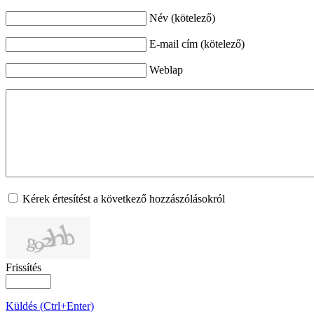
Név (kötelező)
E-mail cím (kötelező)
Weblap
Kérek értesítést a következő hozzászólásokról
Frissítés
Küldés (Ctrl+Enter)